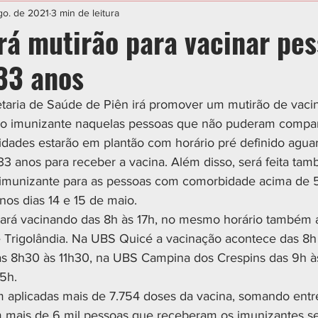
IAL
ESPORTE
CIDADES
POLÍTICA
go. de 2021
3 min de leitura
rá mutirão para vacinar pe
33 anos
taria de Saúde de Piên irá promover um mutirão de vacin
 do imunizante naquelas pessoas que não puderam compar
dades estarão em plantão com horário pré definido agua
3 anos para receber a vacina. Além disso, será feita tam
imunizante para as pessoas com comorbidade acima de 5
nos dias 14 e 15 de maio. 
tará vacinando das 8h às 17h, no mesmo horário também 
 Trigolândia. Na UBS Quicé a vacinação acontece das 8h
s 8h30 às 11h30, na UBS Campina dos Crespins das 9h às
5h. 
aplicadas mais de 7.754 doses da vacina, somando entre
 mais de 6 mil pessoas que receberam os imunizantes s