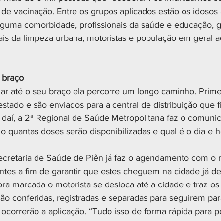
de vacinação. Entre os grupos aplicados estão os idosos
guma comorbidade, profissionais da saúde e educação, g
nais da limpeza urbana, motoristas e população em geral 
o braço
ar até o seu braço ela percorre um longo caminho. Prime
tado e são enviados para a central de distribuição que f
ir daí, a 2ª Regional de Saúde Metropolitana faz o comuni
 quantas doses serão disponibilizadas e qual é o dia e ho
ecretaria de Saúde de Piên já faz o agendamento com o m
antes a fim de garantir que estes cheguem na cidade já d
ora marcada o motorista se desloca até a cidade e traz os
ão conferidas, registradas e separadas para seguirem par
ocorrerão a aplicação. “Tudo isso de forma rápida para pos