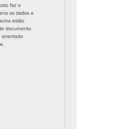
sto faz o 
ena os dados e 
acina estão 
 de documento 
 orientado 
e.