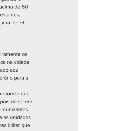
 acima de 60 
estantes, 
acima de 34 
iramente os 
ica na cidade 
cado aos 
rário para a 
otorista que 
epois de serem 
 imunizantes. 
a as unidades 
sibilitar que 