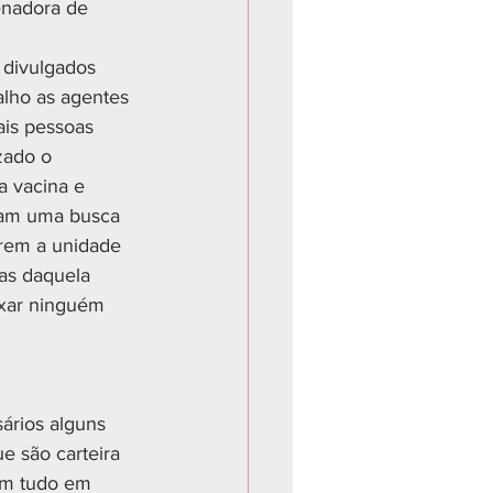
enadora de 
 divulgados 
alho as agentes 
is pessoas 
zado o 
a vacina e 
zam uma busca 
rem a unidade 
as daquela 
ixar ninguém 
ários alguns 
e são carteira 
om tudo em 