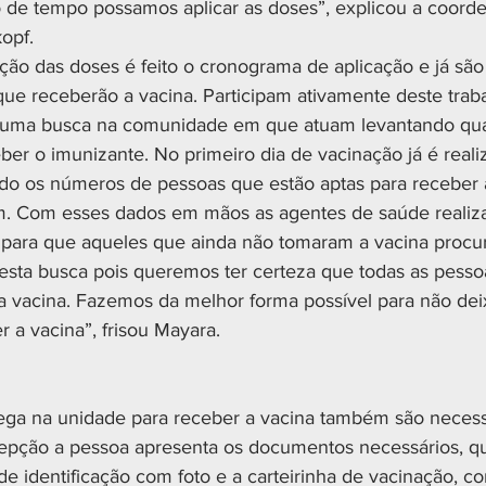
 de tempo possamos aplicar as doses”, explicou a coord
opf.
ão das doses é feito o cronograma de aplicação e já são
que receberão a vacina. Participam ativamente deste trab
uma busca na comunidade em que atuam levantando qua
ber o imunizante. No primeiro dia de vacinação já é reali
do os números de pessoas que estão aptas para receber 
. Com esses dados em mãos as agentes de saúde reali
 para que aqueles que ainda não tomaram a vacina procu
sta busca pois queremos ter certeza que todas as pesso
 a vacina. Fazemos da melhor forma possível para não de
r a vacina”, frisou Mayara. 
ga na unidade para receber a vacina também são necess
cepção a pessoa apresenta os documentos necessários, qu
 identificação com foto e a carteirinha de vacinação, c