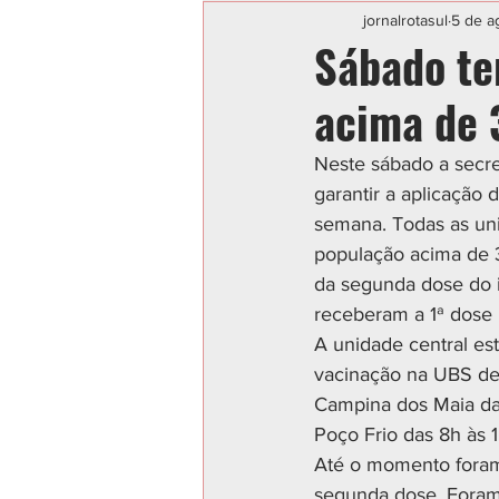
Categoria sem título
POLIC
jornalrotasul
5 de a
Sábado te
acima de 
Neste sábado a secre
garantir a aplicação
semana. Todas as uni
população acima de 3
da segunda dose do 
receberam a 1ª dose 
A unidade central es
vacinação na UBS de
Campina dos Maia da
Poço Frio das 8h às 1
Até o momento foram 
segunda dose. Foram