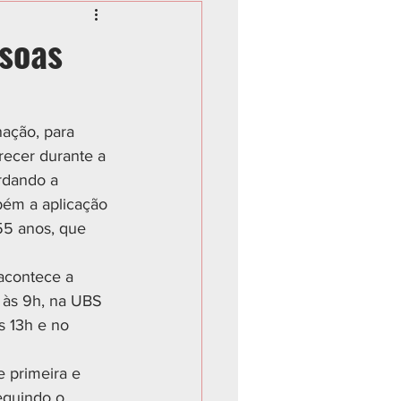
ssoas
ação, para 
ecer durante a 
rdando a 
bém a aplicação 
5 anos, que 
acontece a 
 às 9h, na UBS 
 13h e no 
 primeira e 
eguindo o 