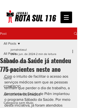
Post
All Posts
jornalrotasul
All Posts
26 de jun. de 2024
2 min de leitura
Sábado da Saúde já atendeu
De Olho na Estrada
775 pacientes neste ano
Turismo
Com o intuito de facilitar o acesso aos 
Geral
serviços médicos sem que as pessoas 
COMÉRCIO
tenham que perder o dia de trabalho, a 
Secretaria de Saúde de Piên implantou 
ARTISTA EM DESTAQUE
o programa Sábado da Saúde. Por meio 
Categoria sem título
desta iniciativa, já foram atendidos 