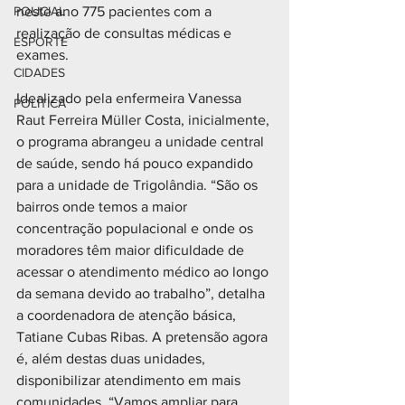
POLICIAL
neste ano 775 pacientes com a 
realização de consultas médicas e 
ESPORTE
exames.
CIDADES
Idealizado pela enfermeira Vanessa 
POLÍTICA
Raut Ferreira Müller Costa, inicialmente, 
o programa abrangeu a unidade central 
de saúde, sendo há pouco expandido 
para a unidade de Trigolândia. “São os 
bairros onde temos a maior 
concentração populacional e onde os 
moradores têm maior dificuldade de 
acessar o atendimento médico ao longo 
da semana devido ao trabalho”, detalha 
a coordenadora de atenção básica, 
Tatiane Cubas Ribas. A pretensão agora 
é, além destas duas unidades, 
disponibilizar atendimento em mais 
comunidades. “Vamos ampliar para 