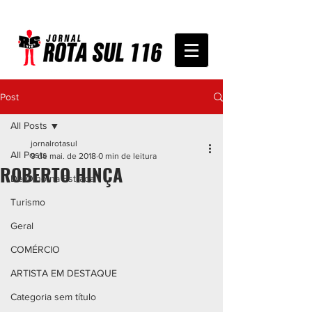
Post
All Posts
jornalrotasul
All Posts
9 de mai. de 2018
0 min de leitura
ROBERTO HINÇA
De Olho na Estrada
Turismo
Geral
COMÉRCIO
ARTISTA EM DESTAQUE
Categoria sem título