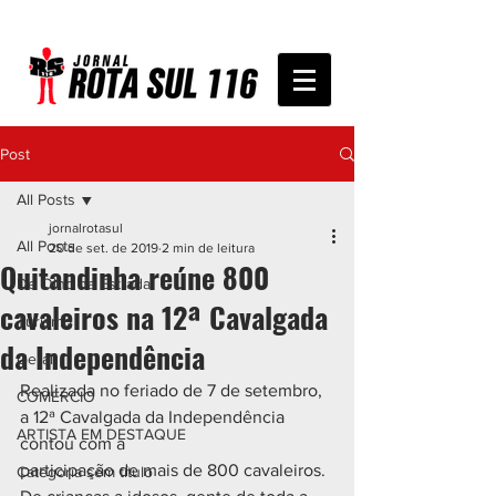
Post
All Posts
jornalrotasul
All Posts
20 de set. de 2019
2 min de leitura
Quitandinha reúne 800
De Olho na Estrada
cavaleiros na 12ª Cavalgada
Turismo
da Independência
Geral
Realizada no feriado de 7 de setembro, 
COMÉRCIO
a 12ª Cavalgada da Independência 
ARTISTA EM DESTAQUE
contou com a
participação de mais de 800 cavaleiros. 
Categoria sem título