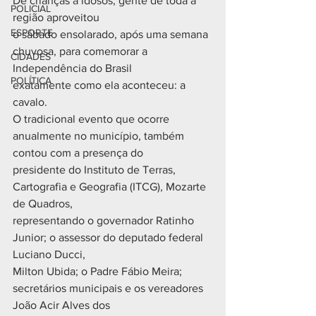
De crianças a idosos, gente de toda a 
POLICIAL
região aproveitou
ESPORTE
o sábado ensolarado, após uma semana 
chuvosa, para comemorar a 
CIDADES
Independência do Brasil
POLÍTICA
exatamente como ela aconteceu: a 
cavalo.
O tradicional evento que ocorre 
anualmente no município, também 
contou com a presença do
presidente do Instituto de Terras, 
Cartografia e Geografia (ITCG), Mozarte 
de Quadros,
representando o governador Ratinho 
Junior; o assessor do deputado federal 
Luciano Ducci,
Milton Ubida; o Padre Fábio Meira; 
secretários municipais e os vereadores 
João Acir Alves dos