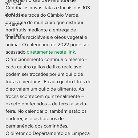
 Já estão no site da Prefeitura de 
POLICIAL
Curitiba as novas datas e locais dos 103 
ESPORTE
pontos de troca do Câmbio Verde, 
programa do município que distribui 
CIDADES
hortifrutis mediante a entrega de 
POLÍTICA
materiais recicláveis e óleos vegetal e 
animal. O calendário de 2022 pode ser 
acessado 
diretamente neste link
.
O funcionamento continua o mesmo - 
cada quatro quilos de lixo reciclável 
podem ser trocados por um quilo de 
frutas e verduras. E cada quatro litros de 
óleo valem um quilo de alimento. As 
trocas acontecem quinzenalmente – 
exceto em feriados – de terça a sexta-
feira. No calendário, também estão os 
endereços e os horários de 
permanência dos caminhões. 
O diretor do Departamento de Limpeza 