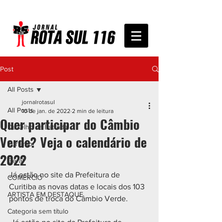
Post
All Posts
jornalrotasul
All Posts
10 de jan. de 2022
2 min de leitura
Quer participar do Câmbio
De Olho na Estrada
Verde? Veja o calendário de
Turismo
2022
Geral
Já estão no site da Prefeitura de 
COMÉRCIO
Curitiba as novas datas e locais dos 103 
ARTISTA EM DESTAQUE
pontos de troca do Câmbio Verde. 
Categoria sem título