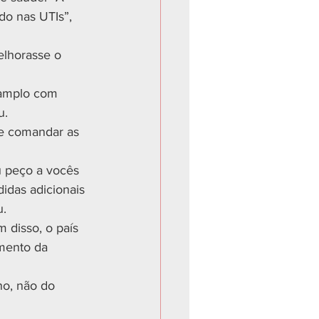
do nas UTIs”, 
elhorasse o 
 amplo com 
u.
 e comandar as 
u peço a vocês 
idas adicionais 
u.
 disso, o país 
amento da 
no, não do 