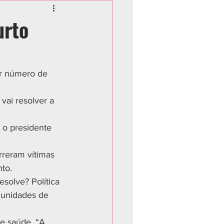
urto
r número de 
vai resolver a 
 o presidente 
rreram vítimas 
to.
solve? Política 
 unidades de 
de saúde. “A 