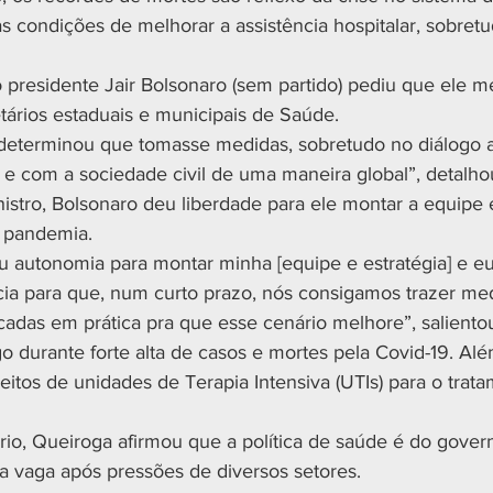
s condições de melhorar a assistência hospitalar, sobretu
presidente Jair Bolsonaro (sem partido) pediu que ele m
tários estaduais e municipais de Saúde.
 determinou que tomasse medidas, sobretudo no diálogo
 e com a sociedade civil de uma maneira global”, detalho
istro, Bolsonaro deu liberdade para ele montar a equipe
a pandemia.
 autonomia para montar minha [equipe e estratégia] e e
a para que, num curto prazo, nós consigamos trazer med
cadas em prática pra que esse cenário melhore”, saliento
o durante forte alta de casos e mortes pela Covid-19. Além
leitos de unidades de Terapia Intensiva (UTIs) para o trat
rio, Queiroga afirmou que a política de saúde é do gover
 a vaga após pressões de diversos setores.