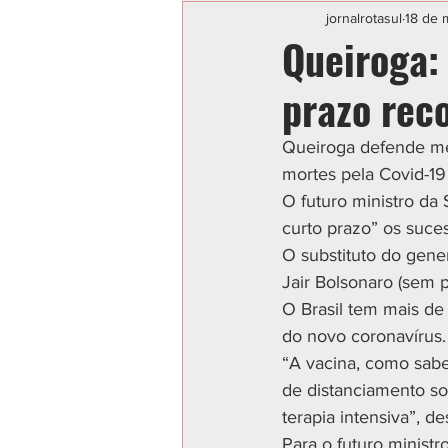
Categoria sem título
POLIC
jornalrotasul
18 de 
Queiroga:
prazo rec
Queiroga defende me
mortes pela Covid-19
O futuro ministro da
curto prazo” os suce
O substituto do gener
Jair Bolsonaro (sem p
O Brasil tem mais de
do novo coronavírus.
“A vacina, como sabem
de distanciamento soc
terapia intensiva”, d
Para o futuro ministr