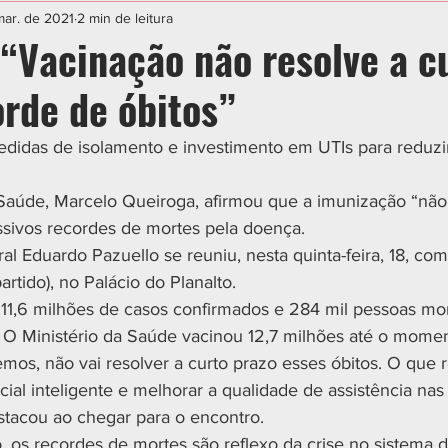
IAL
ESPORTE
CIDADES
POLÍTICA
mar. de 2021
2 min de leitura
 “Vacinação não resolve a c
orde de óbitos”
didas de isolamento e investimento em UTIs para reduzi
 Saúde, Marcelo Queiroga, afirmou que a imunização “não 
ssivos recordes de mortes pela doença.
al Eduardo Pazuello se reuniu, nesta quinta-feira, 18, com
artido), no Palácio do Planalto.
 11,6 milhões de casos confirmados e 284 mil pessoas mo
 O Ministério da Saúde vacinou 12,7 milhões até o momen
os, não vai resolver a curto prazo esses óbitos. O que re
ial inteligente e melhorar a qualidade de assistência nas
estacou ao chegar para o encontro.
o, os recordes de mortes são reflexo da crise no sistema 