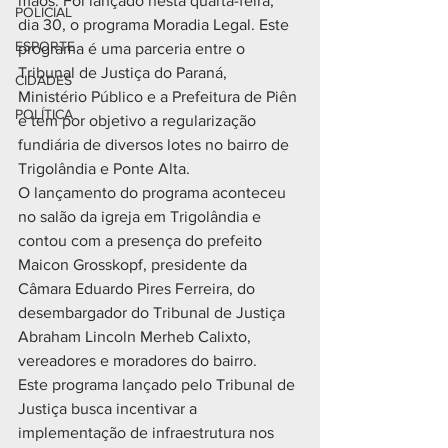
mãos. Foi lançado nesta quarta-feira, 
POLICIAL
dia 30, o programa Moradia Legal. Este 
ESPORTE
programa é uma parceria entre o 
Tribunal de Justiça do Paraná, 
CIDADES
Ministério Público e a Prefeitura de Piên 
POLÍTICA
e tem por objetivo a regularização 
fundiária de diversos lotes no bairro de 
Trigolândia e Ponte Alta. 
O lançamento do programa aconteceu 
no salão da igreja em Trigolândia e 
contou com a presença do prefeito 
Maicon Grosskopf, presidente da 
Câmara Eduardo Pires Ferreira, do 
desembargador do Tribunal de Justiça 
Abraham Lincoln Merheb Calixto, 
vereadores e moradores do bairro.
Este programa lançado pelo Tribunal de 
Justiça busca incentivar a 
implementação de infraestrutura nos 