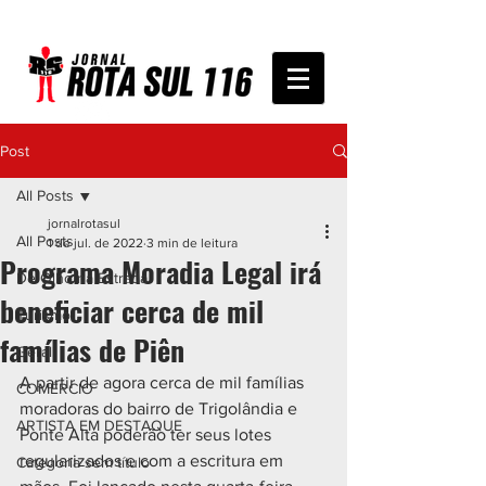
Post
All Posts
jornalrotasul
All Posts
1 de jul. de 2022
3 min de leitura
Programa Moradia Legal irá
De Olho na Estrada
beneficiar cerca de mil
Turismo
famílias de Piên
Geral
A partir de agora cerca de mil famílias 
COMÉRCIO
moradoras do bairro de Trigolândia e 
ARTISTA EM DESTAQUE
Ponte Alta poderão ter seus lotes 
regularizados e com a escritura em 
Categoria sem título