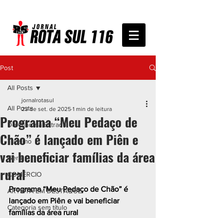
Post
All Posts
jornalrotasul
All Posts
23 de set. de 2025
1 min de leitura
Programa “Meu Pedaço de
De Olho na Estrada
Chão” é lançado em Piên e
Turismo
vai beneficiar famílias da área
Geral
rural
COMÉRCIO
Programa “Meu Pedaço de Chão” é 
ARTISTA EM DESTAQUE
lançado em Piên e vai beneficiar 
Categoria sem título
famílias da área rural