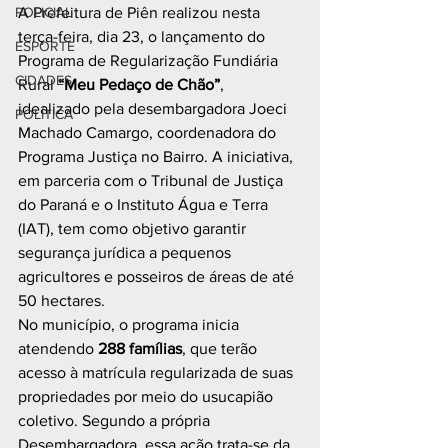
POLICIAL
A Prefeitura de Piên realizou nesta 
terça-feira, dia 23, o lançamento do 
ESPORTE
Programa de Regularização Fundiária 
CIDADES
Rural 
“Meu Pedaço de Chão”
, 
idealizado pela desembargadora Joeci 
POLÍTICA
Machado Camargo, coordenadora do 
Programa Justiça no Bairro. A iniciativa, 
em parceria com o Tribunal de Justiça 
do Paraná e o Instituto Água e Terra 
(IAT), tem como objetivo garantir 
segurança jurídica a pequenos 
agricultores e posseiros de áreas de até 
50 hectares. 
No município, o programa inicia 
atendendo 
288 famílias
, que terão 
acesso à matrícula regularizada de suas 
propriedades por meio do usucapião 
coletivo. Segundo a própria 
Desembargadora, essa ação trata-se da 