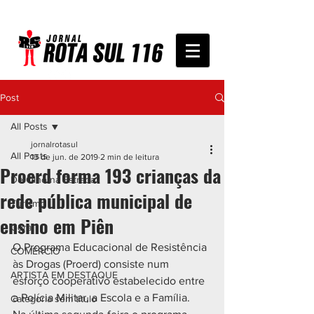
Post
All Posts
jornalrotasul
All Posts
13 de jun. de 2019
2 min de leitura
Proerd forma 193 crianças da
De Olho na Estrada
rede pública municipal de
Turismo
ensino em Piên
Geral
O Programa Educacional de Resistência 
COMÉRCIO
às Drogas (Proerd) consiste num
ARTISTA EM DESTAQUE
esforço cooperativo estabelecido entre 
a Polícia Militar, a Escola e a Família.
Categoria sem título