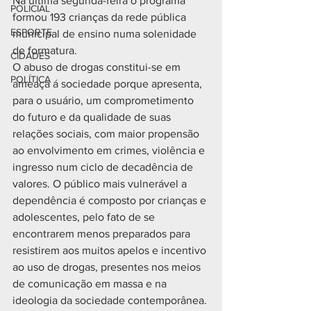
Na última segunda-feira o programa 
POLICIAL
formou 193 crianças da rede pública
ESPORTE
municipal de ensino numa solenidade 
de formatura.
CIDADES
O abuso de drogas constitui-se em 
POLÍTICA
ameaça á sociedade porque apresenta,
para o usuário, um comprometimento 
do futuro e da qualidade de suas
relações sociais, com maior propensão 
ao envolvimento em crimes, violência e
ingresso num ciclo de decadência de 
valores. O público mais vulnerável a
dependência é composto por crianças e 
adolescentes, pelo fato de se
encontrarem menos preparados para 
resistirem aos muitos apelos e incentivo
ao uso de drogas, presentes nos meios 
de comunicação em massa e na
ideologia da sociedade contemporânea.