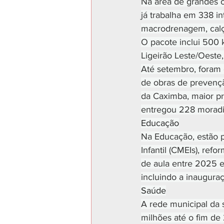
Na área de grandes o
já trabalha em 338 i
macrodrenagem, calça
O pacote inclui 500 
Ligeirão Leste/Oeste
Até setembro, foram
de obras de prevenç
da Caximba, maior pr
entregou 228 moradia
Educação
Na Educação, estão 
Infantil (CMEIs), ref
de aula entre 2025 e
incluindo a inaugura
Saúde
A rede municipal da 
milhões até o fim de