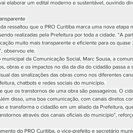
vai elaborar um edital moderno e sustentável, ouvindo di
ansparente 
nda ressaltou que o PRO Curitiba marca uma nova etapa 
endo realizadas pela Prefeitura por toda a cidade. “A part
ção muito mais transparente e eficiente para os quase 
, observou ele. 
o municipal da Comunicação Social, Marc Sousa, a comun
s, obras e os impactos no dia da dia do cidadão passa a s
isual das sinalizações das obras como nos diferentes canais
eitura, chatbots e redes sociais do município. 
 que os transtornos de uma obra são passageiros. O cid
Além disso, uma boa comunicação, com canais diretos co
o e transforma o cidadão em um aliado da Prefeitura, qu
anstornos através dos canais oficiais do município", reforç
mento do PRO Curitiba, o vice-prefeito e secretário muni