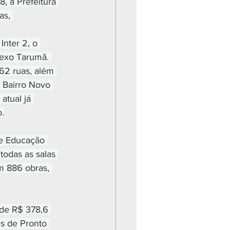
, a Prefeitura 
as, 
nter 2, o 
lexo Tarumã. 
62 ruas, além 
Bairro Novo 
atual já 
.
e Educação 
todas as salas 
m 886 obras, 
de R$ 378,6 
s de Pronto 