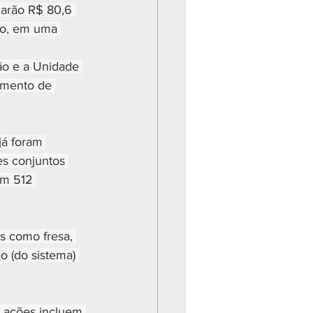
marão R$ 80,6 
vo, em uma 
ão e a Unidade 
imento de 
já foram 
es conjuntos 
om 512 
s como fresa, 
 (do sistema) 
s ações incluem 