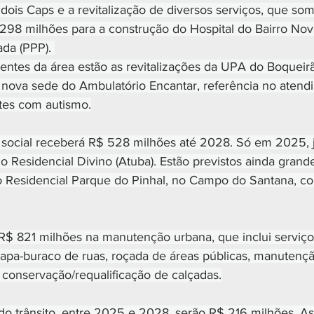
dois Caps e a revitalização de diversos serviços, que so
298 milhões para a construção do Hospital do Bairro No
ada (PPP). 
centes da área estão as revitalizações da UPA do Boqueir
nova sede do Ambulatório Encantar, referência no atend
tes com autismo.
 social receberá R$ 528 milhões até 2028. Só em 2025, 
o Residencial Divino (Atuba). Estão previstos ainda grand
o Residencial Parque do Pinhal, no Campo do Santana, c
á R$ 821 milhões na manutenção urbana, que inclui serviço
apa-buraco de ruas, roçada de áreas públicas, manutenção
conservação/requalificação de calçadas.
o trânsito, entre 2025 e 2028, serão R$ 216 milhões. A