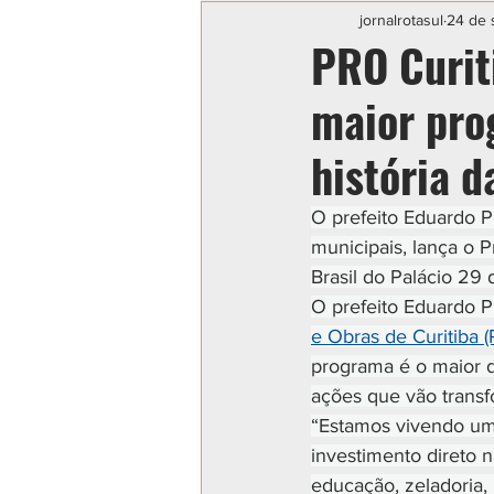
Categoria sem título
POLIC
jornalrotasul
24 de 
PRO Curit
maior pro
história d
O prefeito Eduardo Pi
municipais, lança o P
Brasil do Palácio 29
O prefeito Eduardo Pi
e Obras de Curitiba (
programa é o maior d
ações que vão transfo
“Estamos vivendo um
investimento direto 
educação, zeladoria,