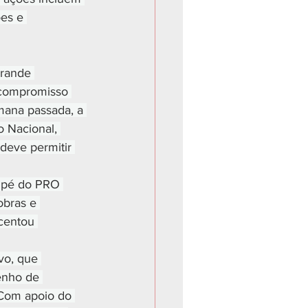
es e 
rande 
 compromisso 
emana passada, a 
 Nacional, 
 deve permitir 
ripé do PRO 
obras e 
centou 
vo, que 
enho de 
 Com apoio do 