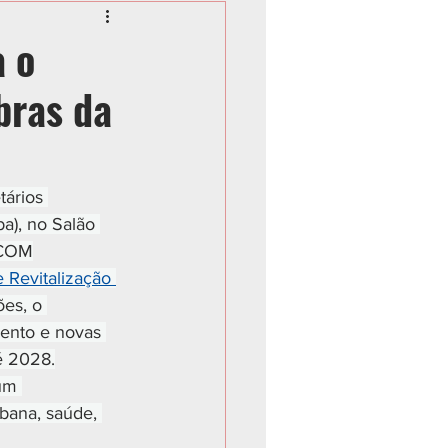
a o
bras da
tários 
a), no Salão 
SECOM
 Revitalização 
es, o 
ento e novas 
é 2028.
um 
bana, saúde, 