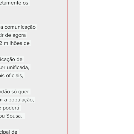
retamente os 
na comunicação 
ir de agora 
2 milhões de 
icação de 
er unificada, 
 oficiais, 
adão só quer 
m a população, 
e poderá 
ou Sousa.  
cipal de 