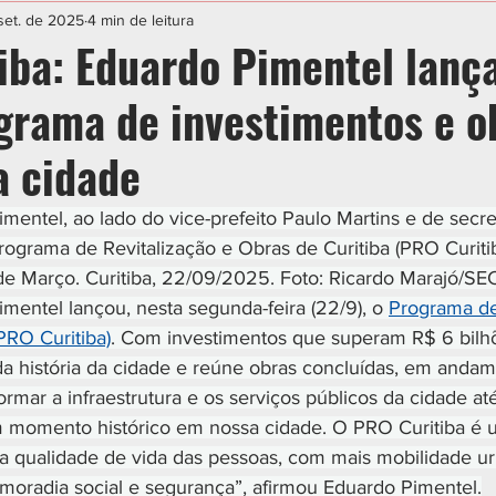
IAL
ESPORTE
CIDADES
POLÍTICA
set. de 2025
4 min de leitura
iba: Eduardo Pimentel lanç
grama de investimentos e o
a cidade
mentel, ao lado do vice-prefeito Paulo Martins e de secre
rograma de Revitalização e Obras de Curitiba (PRO Curitib
 de Março. Curitiba, 22/09/2025. Foto: Ricardo Marajó/
mentel lançou, nesta segunda-feira (22/9), o 
Programa de
PRO Curitiba)
. Com investimentos que superam R$ 6 bilhõ
a história da cidade e reúne obras concluídas, em andam
rmar a infraestrutura e os serviços públicos da cidade at
 momento histórico em nossa cidade. O PRO Curitiba é 
na qualidade de vida das pessoas, com mais mobilidade ur
 moradia social e segurança”, afirmou Eduardo Pimentel.