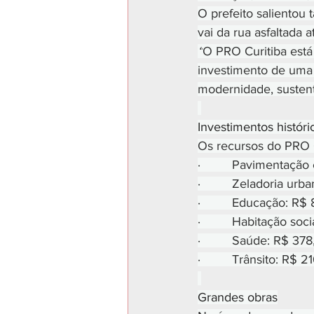
O prefeito salientou
vai da rua asfaltada 
“
O PRO Curitiba está 
investimento de uma
modernidade, sustent
Investimentos históri
Os recursos do PRO Cu
·         Pavimentação
·         Zeladoria u
·         Educação: R
·         Habitação so
·         Saúde: R$ 37
·         Trânsito: R$ 
Grandes obras