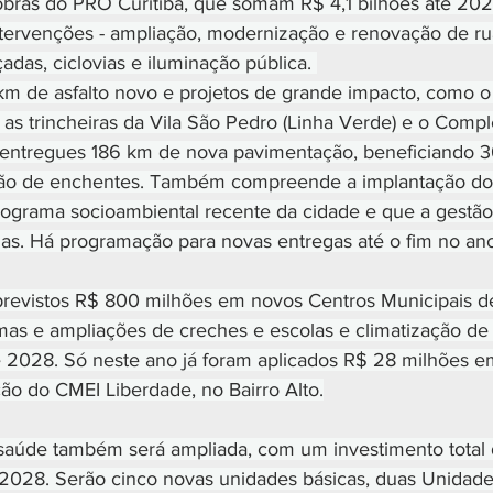
bras do PRO Curitiba, que somam R$ 4,1 bilhões até 2028
ntervenções - ampliação, modernização e renovação de ru
das, ciclovias e iluminação pública. 
km de asfalto novo e projetos de grande impacto, como o I
, as trincheiras da Vila São Pedro (Linha Verde) e o Comp
 entregues 186 km de nova pavimentação, beneficiando 3
ão de enchentes. Também compreende a implantação do 
ograma socioambiental recente da cidade e que a gestão 
s. Há programação para novas entregas até o fim no ano
previstos R$ 800 milhões em novos Centros Municipais d
ormas e ampliações de creches e escolas e climatização de 
 2028. Só neste ano já foram aplicados R$ 28 milhões e
ção do CMEI Liberdade, no Bairro Alto.
saúde também será ampliada, com um investimento total 
 2028. Serão cinco novas unidades básicas, duas Unidade