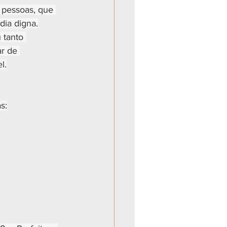
 pessoas, que 
dia digna.
 tanto 
r de 
l.
s: