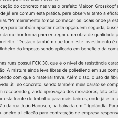
licação do concreto nas vias o prefeito Maicon Grosskopf 
nde já era comum esta prática, para observar tanto a efic
ial. “Primeiramente fomos conhecer os locais onde já est
ança para também apostar nesta opção. Em seguida, busc
er da melhor forma para entregar uma obra de qualidade p
prefeito. “Destaco também que todo este investimento é 
 dinheiro do imposto sendo aplicado em benefício da com
as ruas possui FCK 30, que é o nível de resistência carac
o. A mistura ainda leva fibras de polietileno em sua com
zendo com que o material trave. Além disso, o uso da fibr
 vida útil ao concreto, sendo também mais barato se comp
em recebendo grande aprovação dos moradores, fato este
ar esta frente de trabalho para mais bairros, onde já está 
ção da rua João Hanusch, na baixada em Trigolândia. Para 
m janeiro a licitação para contratação de empresa respons