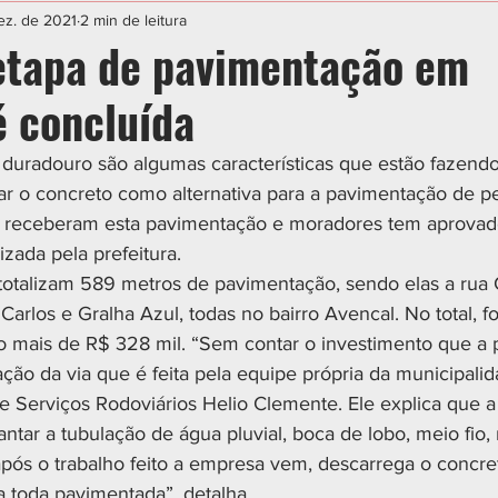
IAL
ESPORTE
CIDADES
POLÍTICA
ez. de 2021
2 min de leitura
etapa de pavimentação em
é concluída
e duradouro são algumas características que estão fazendo
izar o concreto como alternativa para a pavimentação de p
já receberam esta pavimentação e moradores tem aprovad
izada pela prefeitura.
totalizam 589 metros de pavimentação, sendo elas a rua 
rlos e Gralha Azul, todas no bairro Avencal. No total, f
mais de R$ 328 mil. “Sem contar o investimento que a p
ção da via que é feita pela equipe própria da municipalid
e Serviços Rodoviários Helio Clemente. Ele explica que a 
ntar a tubulação de água pluvial, boca de lobo, meio fio,
pós o trabalho feito a empresa vem, descarrega o concret
a toda pavimentada”, detalha.