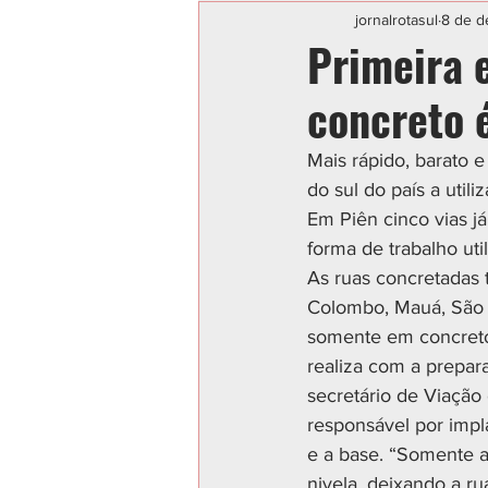
Categoria sem título
POLIC
jornalrotasul
8 de d
Primeira 
concreto 
Mais rápido, barato 
do sul do país a util
Em Piên cinco vias 
forma de trabalho util
As ruas concretadas 
Colombo, Mauá, São Ca
somente em concreto 
realiza com a prepara
secretário de Viação 
responsável por impla
e a base. “Somente a
nivela, deixando a ru