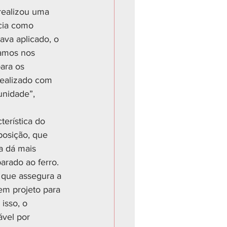
realizou uma 
ácia como 
ava aplicado, o 
amos nos 
ara os 
realizado com 
unidade”, 
terística do 
posição, que 
a dá mais 
arado ao ferro.
 que assegura a 
tem projeto para 
isso, o 
ável por 