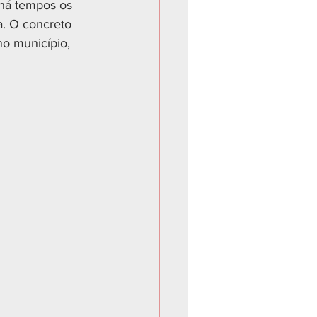
 há tempos os 
. O concreto 
no município, 
 