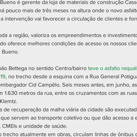
l Bueno é gerente da loja de materiais de construção Cass
há pouco mais de três meses na altura onde o novo asfalt
 a intervenção vai favorecer a circulação de clientes e fo
oda a região, valoriza os empreendimentos e investimento
do oferece melhores condições de acesso os nossos clie
e Bueno.
oão Bettega no sentido Centro/bairro 
teve o asfalto requa
019
, no trecho desde a esquina com a Rua General Potigua
mbargador Cid Campêlo. Seis meses antes, em junho, as
 1.630 metros da rua, entre os cruzamentos com as ruas
Klemtz.
 de recuperação da malha viária da cidade são executad
s, que servem ao transporte coletivo ou que dão acesso a
, CMEIs e unidade de saúde.
o trecho atualmente em obras, circulam linhas de ônibus