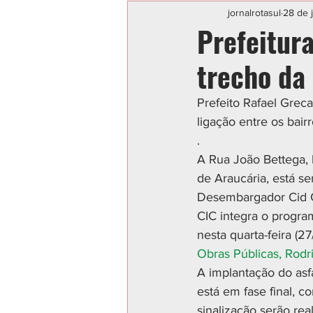
Categoria sem título
POLIC
jornalrotasul
28 de 
Prefeitura
trecho da
Prefeito Rafael Greca
ligação entre os bair
.
A Rua João Bettega, 
de Araucária, está s
Desembargador Cid Ca
CIC integra o program
nesta quarta-feira (27
Obras Públicas, Rodr
A implantação do asf
está em fase final, 
sinalização serão re