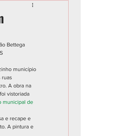
m
oão Bettega 
CS
zinho município 
 ruas 
ro. A obra na 
i vistoriada 
o municipal de 
a e recape e 
o. A pintura e 