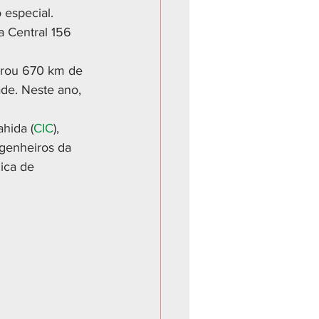
 especial.
a Central 156 
urou 670 km de 
de. Neste ano, 
hida (
CIC
), 
ngenheiros da 
ica de 