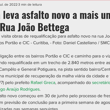
IAL
ESPORTE
CIDADES
POLÍTICA
jul. de 2022
3 min de leitura
 leva asfalto novo a mais u
 Rua João Bettega
 visita obras de requalificação para asfalto novo na rua J
ros Portão e CIC - Curitiba, - Foto: Daniel Castellano / SM
ligação entre os bairros Portão e CIC e caminho para o vi
endo requalificada em um trecho de 2.840 metros entre as
mpêlo e General Potiguara, na pista sentido bairro/Cent
a municipal de recuperação da malha viária da cidade e fo
/7) pelo prefeito 
Rafael Greca
, acompanhado do 
secretári
igo Araújo Rodrigues
.
alto novo começou em 30 de junho pelo processo de fres
com previsão de conclusão para a primeira semana de agost
alizadas nas semanas seguintes.