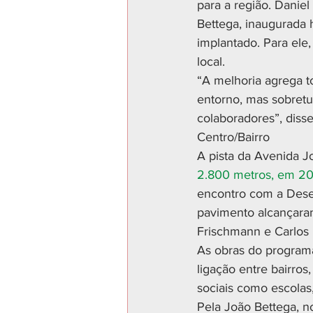
para a região. Danie
Bettega, inaugurada 
implantado. Para ele,
local.
“A melhoria agrega t
entorno, mas sobretu
colaboradores”, diss
Centro/Bairro
A pista da Avenida J
2.800 metros, em 2
encontro com a Dese
pavimento alcançaram
Frischmann e Carlos 
As obras do programa
ligação entre bairro
sociais como escolas
Pela João Bettega, n