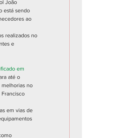
ol João 
o está sendo 
rnecedores ao 
s realizados no 
ntes e 
lificado em 
ra até o 
 melhorias no 
 Francisco 
as em vias de 
 equipamentos 
 como 