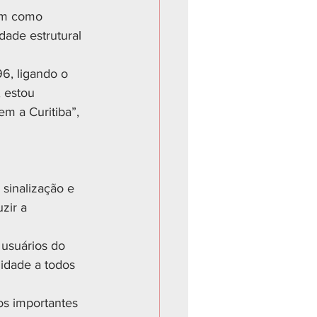
em como 
dade estrutural 
96, ligando o 
, estou 
em a Curitiba”, 
sinalização e 
zir a 
 usuários do 
lidade a todos 
s importantes 