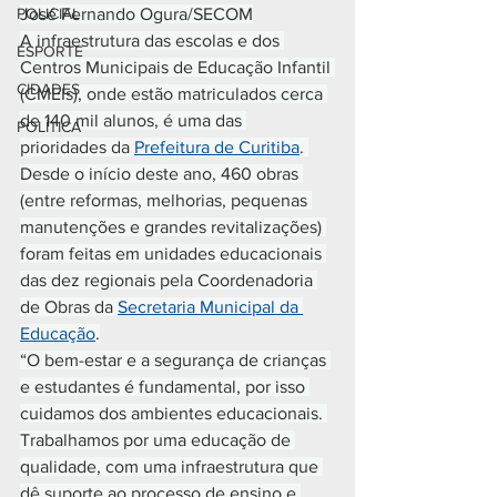
POLICIAL
José Fernando Ogura/SECOM
A infraestrutura das escolas e dos 
ESPORTE
Centros Municipais de Educação Infantil 
CIDADES
(CMEIs), onde estão matriculados cerca 
de 140 mil alunos, é uma das 
POLÍTICA
prioridades da 
Prefeitura de Curitiba
. 
Desde o início deste ano, 460 obras 
(entre reformas, melhorias, pequenas 
manutenções e grandes revitalizações) 
foram feitas em unidades educacionais 
das dez regionais pela Coordenadoria 
de Obras da 
Secretaria Municipal da 
Educação
.
“O bem-estar e a segurança de crianças 
e estudantes é fundamental, por isso 
cuidamos dos ambientes educacionais. 
Trabalhamos por uma educação de 
qualidade, com uma infraestrutura que 
dê suporte ao processo de ensino e 