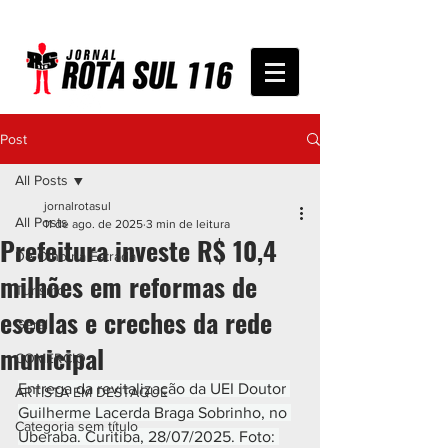
Post
All Posts
jornalrotasul
All Posts
11 de ago. de 2025
3 min de leitura
Prefeitura investe R$ 10,4
De Olho na Estrada
milhões em reformas de
Turismo
escolas e creches da rede
Geral
municipal
COMÉRCIO
Entrega da revitalização da UEI Doutor 
ARTISTA EM DESTAQUE
Guilherme Lacerda Braga Sobrinho, no 
Categoria sem título
Uberaba. Curitiba, 28/07/2025. Foto: 