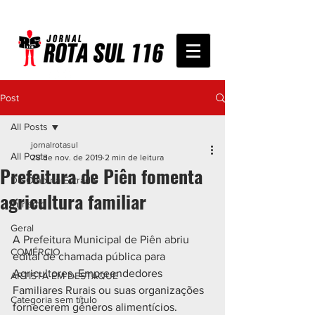
Post
All Posts
jornalrotasul
All Posts
28 de nov. de 2019
2 min de leitura
Prefeitura de Piên fomenta
De Olho na Estrada
agricultura familiar
Turismo
Geral
A Prefeitura Municipal de Piên abriu 
COMÉRCIO
edital de chamada pública para 
Agricultores, Empreendedores 
ARTISTA EM DESTAQUE
Familiares Rurais ou suas organizações 
Categoria sem título
fornecerem gêneros alimentícios.