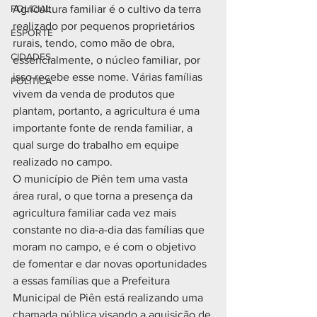
POLICIAL
Agricultura familiar é o cultivo da terra 
realizado por pequenos proprietários 
ESPORTE
rurais, tendo, como mão de obra, 
CIDADES
essencialmente, o núcleo familiar, por 
isso recebe esse nome. Várias famílias 
POLÍTICA
vivem da venda de produtos que 
plantam, portanto, a agricultura é uma 
importante fonte de renda familiar, a 
qual surge do trabalho em equipe 
realizado no campo.
O município de Piên tem uma vasta 
área rural, o que torna a presença da 
agricultura familiar cada vez mais 
constante no dia-a-dia das famílias que 
moram no campo, e é com o objetivo 
de fomentar e dar novas oportunidades 
a essas famílias que a Prefeitura 
Municipal de Piên está realizando uma 
chamada pública visando a aquisição de 