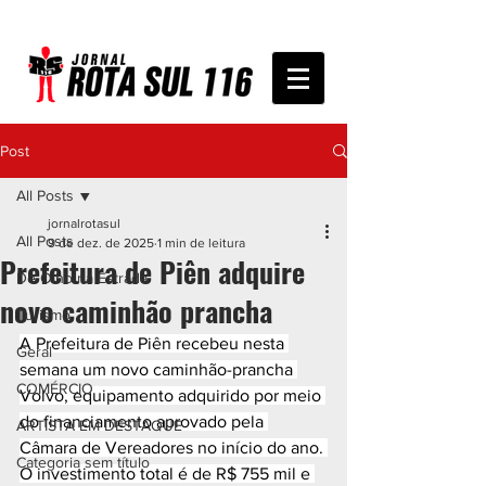
Post
All Posts
jornalrotasul
All Posts
9 de dez. de 2025
1 min de leitura
Prefeitura de Piên adquire
De Olho na Estrada
novo caminhão prancha
Turismo
A Prefeitura de Piên recebeu nesta 
Geral
semana um novo caminhão-prancha 
COMÉRCIO
Volvo, equipamento adquirido por meio 
do financiamento aprovado pela 
ARTISTA EM DESTAQUE
Câmara de Vereadores no início do ano. 
Categoria sem título
O investimento total é de R$ 755 mil e 