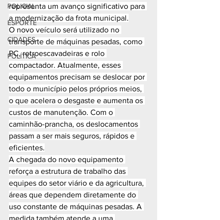
POLICIAL
representa um avanço significativo para 
a modernização da frota municipal.
ESPORTE
O novo veículo será utilizado no 
CIDADES
transporte de máquinas pesadas, como 
PC, retroescavadeiras e rolo 
POLÍTICA
compactador. Atualmente, esses 
equipamentos precisam se deslocar por 
todo o município pelos próprios meios, 
o que acelera o desgaste e aumenta os 
custos de manutenção. Com o 
caminhão-prancha, os deslocamentos 
passam a ser mais seguros, rápidos e 
eficientes.
A chegada do novo equipamento 
reforça a estrutura de trabalho das 
equipes do setor viário e da agricultura, 
áreas que dependem diretamente do 
uso constante de máquinas pesadas. A 
medida também atende a uma 