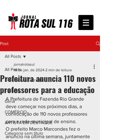
Post
All Posts
jornalrotasul
All Posts
18 de jan. de 2024
2 min de leitura
Prefeitura anuncia 110 novos
De Olho na Estrada
professores para a educação
Turismo
A Prefeitura de Fazenda Rio Grande 
Geral
deve começar nos próximos dias, a 
COMÉRCIO
convocação de 110 novos professores 
para a rede municipal de ensino.
ARTISTA EM DESTAQUE
O prefeito Marco Marcondes fez o 
Categoria sem título
anúncio na última semana, juntamente 