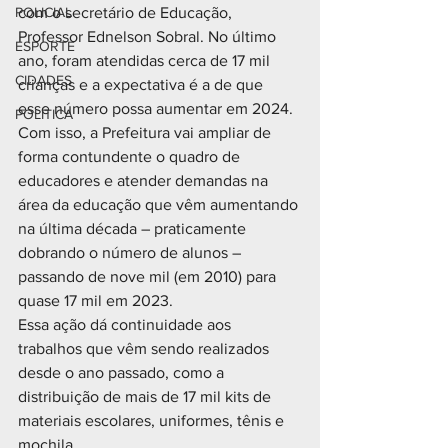
POLICIAL
com o secretário de Educação, 
Professor Ednelson Sobral. No último 
ESPORTE
ano, foram atendidas cerca de 17 mil 
CIDADES
crianças e a expectativa é a de que 
esse número possa aumentar em 2024.
POLÍTICA
Com isso, a Prefeitura vai ampliar de 
forma contundente o quadro de 
educadores e atender demandas na 
área da educação que vêm aumentando 
na última década – praticamente 
dobrando o número de alunos – 
passando de nove mil (em 2010) para 
quase 17 mil em 2023.
Essa ação dá continuidade aos 
trabalhos que vêm sendo realizados 
desde o ano passado, como a 
distribuição de mais de 17 mil kits de 
materiais escolares, uniformes, tênis e 
mochila.