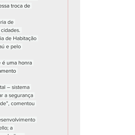
essa troca de 
ria de 
 cidades. 
ia de Habitação 
aú e pelo 
e é uma honra 
jamento 
tal – sistema 
r a segurança 
ade”, comentou 
esenvolvimento 
lo; a 