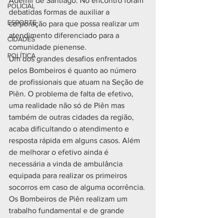
Ademir de Santiago. No encontro foram 
POLICIAL
debatidas formas de auxiliar a 
ESPORTE
corporação para que possa realizar um 
atendimento diferenciado para a 
CIDADES
comunidade pienense. 
POLÍTICA
Um dos grandes desafios enfrentados 
pelos Bombeiros é quanto ao número 
de profissionais que atuam na Seção de 
Piên. O problema de falta de efetivo, 
uma realidade não só de Piên mas 
também de outras cidades da região, 
acaba dificultando o atendimento e 
resposta rápida em alguns casos. Além 
de melhorar o efetivo ainda é 
necessária a vinda de ambulância 
equipada para realizar os primeiros 
socorros em caso de alguma ocorrência. 
Os Bombeiros de Piên realizam um 
trabalho fundamental e de grande 