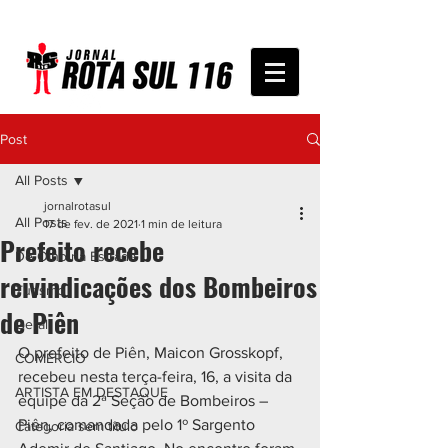
Post
All Posts
jornalrotasul
All Posts
17 de fev. de 2021
1 min de leitura
Prefeito recebe
De Olho na Estrada
reivindicações dos Bombeiros
Turismo
de Piên
Geral
O prefeito de Piên, Maicon Grosskopf, 
COMÉRCIO
recebeu nesta terça-feira, 16, a visita da 
ARTISTA EM DESTAQUE
equipe da 2ª Seção de Bombeiros – 
Piên, comandada pelo 1º Sargento 
Categoria sem título