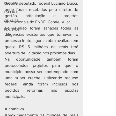
POLICIAL
próprio deputado federal Luciano Ducci, 
onde foram recebidos pelo diretor de 
ESPORTE
gestão, articulação e projetos 
CIDADES
educacionais do FNDE, Gabriel Vilar.
Na reunião foram sanadas todas as 
POLÍTICA
diligencias existentes que tornavam o 
processo lento, agora a obra avaliada em 
quase R$ 5 milhões de reais terá 
abertura de licitação nos próximos dias. 
Na oportunidade também foram 
protocolados projetos para que o 
município possa ser contemplado com 
uma super creche, utilizando recurso 
federal, ainda foram inclusos nos 
pedidos reformas nas escolas 
municipais.
A comitiva 
Aproximadamente 13 milhões de reais 