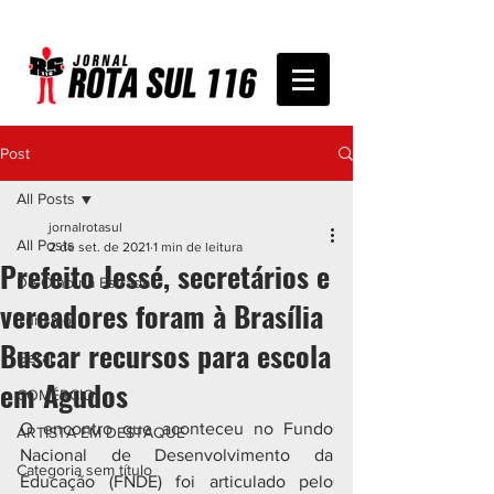
Post
All Posts
jornalrotasul
All Posts
2 de set. de 2021
1 min de leitura
Prefeito Jessé, secretários e
De Olho na Estrada
vereadores foram à Brasília
Turismo
Buscar recursos para escola
Geral
em Agudos
COMÉRCIO
O encontro que aconteceu no Fundo 
ARTISTA EM DESTAQUE
Nacional de Desenvolvimento da 
Categoria sem título
Educação (FNDE) foi articulado pelo 