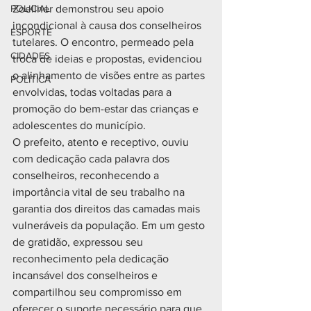
POLICIAL
Zoellner demonstrou seu apoio 
incondicional à causa dos conselheiros 
ESPORTE
tutelares. O encontro, permeado pela 
CIDADES
troca de ideias e propostas, evidenciou 
o alinhamento de visões entre as partes 
POLÍTICA
envolvidas, todas voltadas para a 
promoção do bem-estar das crianças e 
adolescentes do município.
O prefeito, atento e receptivo, ouviu 
com dedicação cada palavra dos 
conselheiros, reconhecendo a 
importância vital de seu trabalho na 
garantia dos direitos das camadas mais 
vulneráveis da população. Em um gesto 
de gratidão, expressou seu 
reconhecimento pela dedicação 
incansável dos conselheiros e 
compartilhou seu compromisso em 
oferecer o suporte necessário para que 