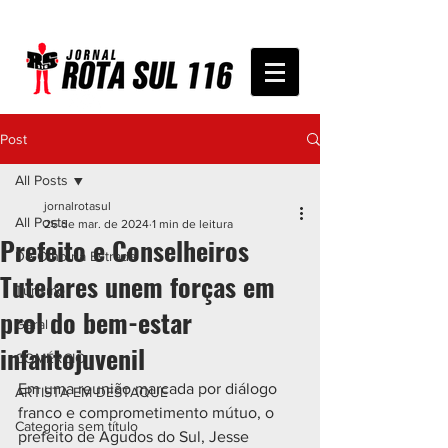
Post
All Posts
jornalrotasul
All Posts
26 de mar. de 2024
1 min de leitura
Prefeito e Conselheiros
De Olho na Estrada
Tutelares unem forças em
Turismo
prol do bem-estar
Geral
infantojuvenil
COMÉRCIO
Em uma reunião marcada por diálogo 
ARTISTA EM DESTAQUE
franco e comprometimento mútuo, o 
Categoria sem título
prefeito de Agudos do Sul, Jesse 