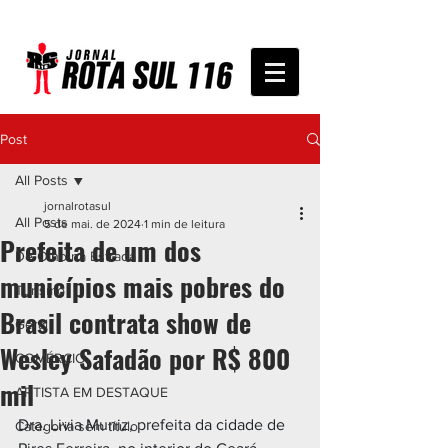
Post
All Posts
jornalrotasul
All Posts
5 de mai. de 2024
1 min de leitura
Prefeita de um dos
De Olho na Estrada
municípios mais pobres do
Turismo
Brasil contrata show de
Geral
Wesley Safadão por R$ 800
COMÉRCIO
mil
ARTISTA EM DESTAQUE
Dra. Livia Muniz, prefeita da cidade de 
Categoria sem título