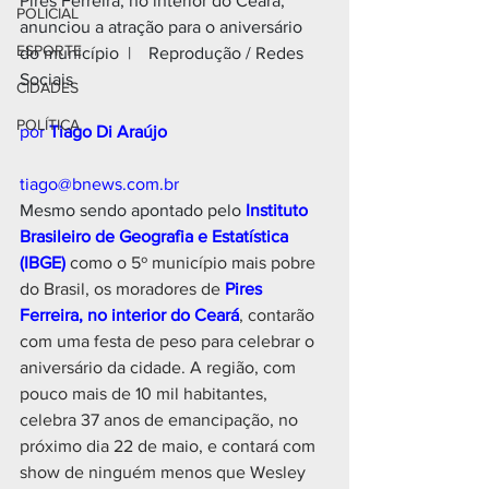
Pires Ferreira, no interior do Ceará, 
POLICIAL
anunciou a atração para o aniversário 
ESPORTE
do município  |    Reprodução / Redes 
Sociais
CIDADES
POLÍTICA
por 
Tiago Di Araújo
tiago@bnews.com.br
Mesmo sendo apontado pelo
 Instituto 
Brasileiro de Geografia e Estatística 
(IBGE)
 como o 5º município mais pobre 
do Brasil, os moradores de 
Pires 
Ferreira, no interior do Ceará
, contarão 
com uma festa de peso para celebrar o 
aniversário da cidade. A região, com 
pouco mais de 10 mil habitantes, 
celebra 37 anos de emancipação, no 
próximo dia 22 de maio, e contará com 
show de ninguém menos que Wesley 