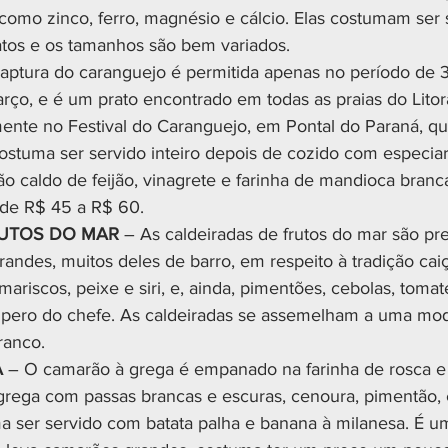
 como zinco, ferro, magnésio e cálcio. Elas costumam ser
tos e os tamanhos são bem variados.
captura do caranguejo é permitida apenas no período de 
ço, e é um prato encontrado em todas as praias do Litora
ente no Festival do Caranguejo, em Pontal do Paraná, que
costuma ser servido inteiro depois de cozido com especiar
caldo de feijão, vinagrete e farinha de mandioca branc
 de R$ 45 a R$ 60.
RUTOS DO MAR
 – As caldeiradas de frutos do mar são pr
andes, muitos deles de barro, em respeito à tradição caiç
mariscos, peixe e siri, e, ainda, pimentões, cebolas, tomat
empero do chefe. As caldeiradas se assemelham a uma mo
ranco.
A
 – O camarão à grega é empanado na farinha de rosca e d
 grega com passas brancas e escuras, cenoura, pimentão, 
ma ser servido com batata palha e banana à milanesa. É u