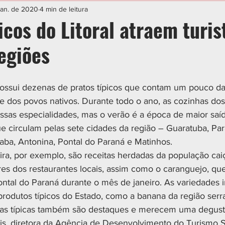
IAL
ESPORTE
CIDADES
POLÍTICA
jan. de 2020
4 min de leitura
icos do Litoral atraem turis
egiões
possui dezenas de pratos típicos que contam um pouco da 
e dos povos nativos. Durante todo o ano, as cozinhas dos
sas especialidades, mas o verão é a época de maior saíd
ue circulam pelas sete cidades da região – Guaratuba, Pa
ba, Antonina, Pontal do Paraná e Matinhos.
ra, por exemplo, são receitas herdadas da população cai
res dos restaurantes locais, assim como o caranguejo, q
ontal do Paraná durante o mês de janeiro. As variedades i
produtos típicos do Estado, como a banana da região serr
as típicas também são destaques e merecem uma degust
is, diretora da Agência de Desenvolvimento do Turismo S