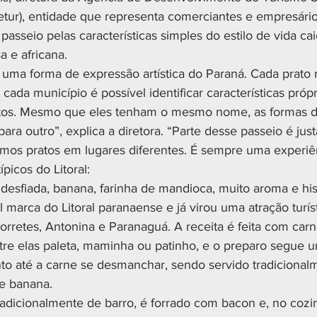
etur), entidade que representa comerciantes e empresários
 passeio pelas características simples do estilo de vida cai
a e africana.
é uma forma de expressão artística do Paraná. Cada prato r
cada município é possível identificar características própr
tos. Mesmo que eles tenham o mesmo nome, as formas d
ra outro”, explica a diretora. “Parte desse passeio é jus
mos pratos em lugares diferentes. É sempre uma experiê
picos do Litoral:
desfiada, banana, farinha de mandioca, muito aroma e hist
l marca do Litoral paranaense e já virou uma atração turíst
rretes, Antonina e Paranaguá. A receita é feita com carn
re elas paleta, maminha ou patinho, e o preparo segue u
o até a carne se desmanchar, sendo servido tradiciona
e banana.
radicionalmente de barro, é forrado com bacon e, no cozi