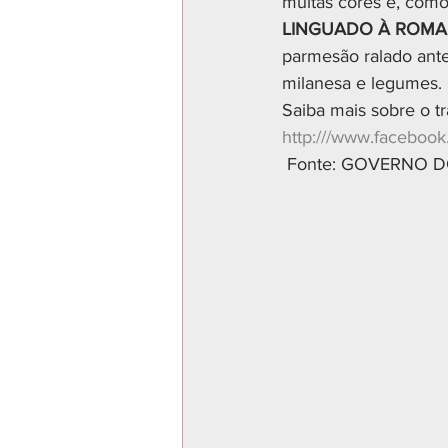
muitas cores e, com
LINGUADO À ROM
parmesão ralado ante
milanesa e legumes.
Saiba mais sobre o t
http:///www.faceboo
 Fonte: GOVERNO 