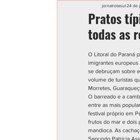
Categoria sem título
POLIC
jornalrotasul
24 de 
Pratos típ
todas as r
O Litoral do Paraná 
imigrantes europeus 
se debruçam sobre es
volume de turistas q
Morretes, Guaraqueça
O barreado e a cambi
entre as mais popula
festival próprio em P
frutos do mar e dois 
mandioca. As cachaç
Segundo Patricia Ass