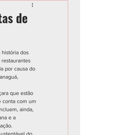
tas de
história dos 
 restaurantes 
a por causa do 
ranaguá, 
çara que estão 
ue conta com um 
ncluem, ainda, 
ana e a 
ação.
ustentável do 