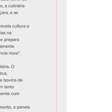
, a culinária 
çara, e as 
evela cultura e 
ias na 
e preparo 
tamente 
ncia nova”.
ória. O 
ica, 
e bovina de 
m lento 
lmente com 
mento, a panela 