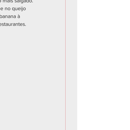
 mais salgado.
e no queijo 
 banana à 
staurantes.