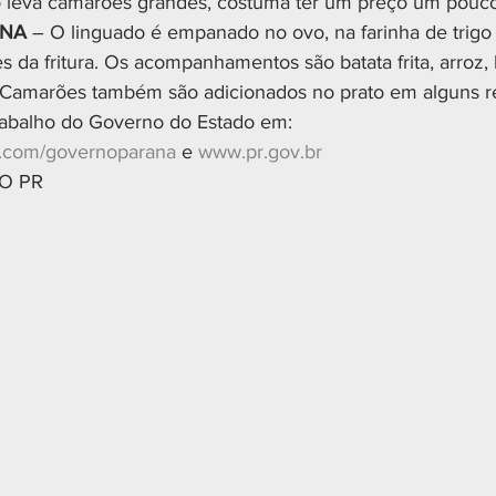
o leva camarões grandes, costuma ter um preço um pouco
ANA
 – O linguado é empanado no ovo, na farinha de trigo 
s da fritura. Os acompanhamentos são batata frita, arroz,
 Camarões também são adicionados no prato em alguns re
rabalho do Governo do Estado em:
k.com/governoparana
 e 
www.pr.gov.br
DO PR