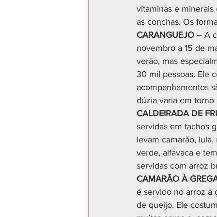
vitaminas e minerais
as conchas. Os forma
CARANGUEJO
 – A 
novembro a 15 de mar
verão, mas especialm
30 mil pessoas. Ele 
acompanhamentos são 
dúzia varia em torno
CALDEIRADA DE F
servidas em tachos gr
levam camarão, lula, 
verde, alfavaca e t
servidas com arroz b
CAMARÃO À GREG
é servido no arroz à
de queijo. Ele costu