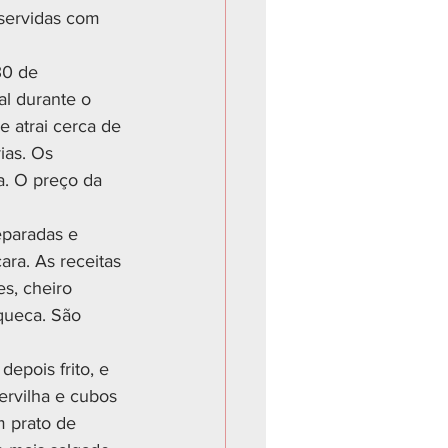
 servidas com 
30 de 
l durante o 
 atrai cerca de 
ias. Os 
a. O preço da 
eparadas e 
ara. As receitas 
es, cheiro 
queca. São 
epois frito, e 
ervilha e cubos 
m prato de 