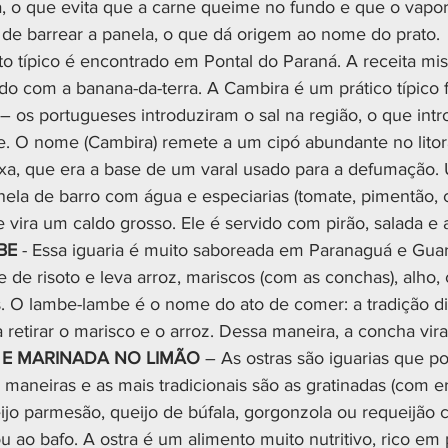
a, o que evita que a carne queime no fundo e que o vapo
de barrear a panela, o que dá origem ao nome do prato.
to típico é encontrado em Pontal do Paraná. A receita mis
o com a banana-da-terra. A Cambira é um prático típico f
 – os portugueses introduziram o sal na região, o que intr
. O nome (Cambira) remete a um cipó abundante no litor
roxa, que era a base de um varal usado para a defumação.
nela de barro com água e especiarias (tomate, pimentão, 
 vira um caldo grosso. Ele é servido com pirão, salada e 
BE
 - Essa iguaria é muito saboreada em Paranaguá e Guar
 de risoto e leva arroz, mariscos (com as conchas), alho, 
 O lambe-lambe é o nome do ato de comer: a tradição di
retirar o marisco e o arroz. Dessa maneira, a concha vira 
 E MARINADA NO LIMÃO
 – As ostras são iguarias que p
maneiras e as mais tradicionais são as gratinadas (com er
ijo parmesão, queijo de búfala, gorgonzola ou requeijão 
 ao bafo. A ostra é um alimento muito nutritivo, rico em 