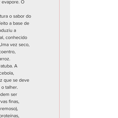
r evapore. O 
tura o sabor do 
eito a base de 
oduziu a 
al, conhecido 
 Uma vez seco, 
coentro, 
arroz.
atuba. A 
cebola, 
z que se deve 
o talher.
odem ser 
vas finas, 
cremoso), 
proteínas, 