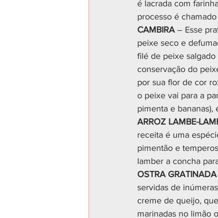
é lacrada com farinh
processo é chamado 
CAMBIRA
 – Esse pra
peixe seco e defumad
filé de peixe salgado
conservação do peixe
por sua flor de cor 
o peixe vai para a pa
pimenta e bananas), e
ARROZ LAMBE-LAM
receita é uma espécie
pimentão e temperos.
lamber a concha para 
OSTRA GRATINADA
servidas de inúmeras 
creme de queijo, que
marinadas no limão ou