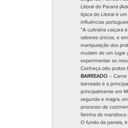
Litoral do Paraná (Ad
típica do Litoral é um
influências portugues
“A culinária caiçara 
sabores únicos, e em 
manipulação dos pra
mudam de um lugar pa
experimentar os mes
Conheça oito pratos tí
BARREADO
 – Carne 
barreado é a principa
principalmente em Mo
segunda e magra, ent
processo de coziment
farinha de mandioca 
O fundo da panela, t