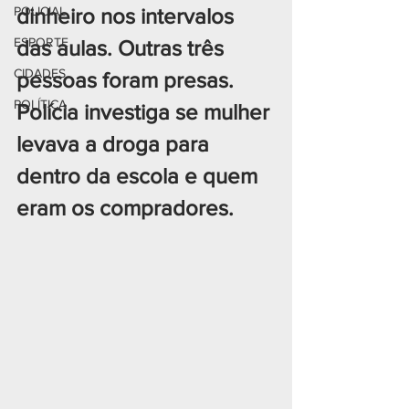
POLICIAL
dinheiro nos intervalos 
ESPORTE
das aulas. Outras três 
CIDADES
pessoas foram presas. 
POLÍTICA
Polícia investiga se mulher 
levava a droga para 
dentro da escola e quem 
eram os compradores.