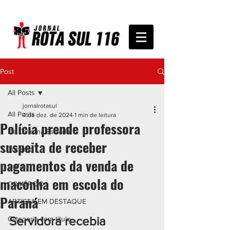
Post
All Posts
jornalrotasul
All Posts
4 de dez. de 2024
1 min de leitura
Polícia prende professora
De Olho na Estrada
suspeita de receber
Turismo
pagamentos da venda de
Geral
maconha em escola do
COMÉRCIO
Paraná
ARTISTA EM DESTAQUE
Servidora recebia 
Categoria sem título