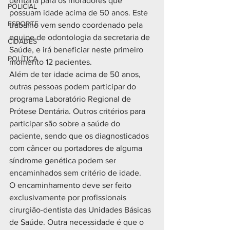
dentária para os moradores que 
POLICIAL
possuam idade acima de 50 anos. Este 
ESPORTE
trabalho vem sendo coordenado pela 
equipe de odontologia da secretaria de 
CIDADES
Saúde, e irá beneficiar neste primeiro 
POLÍTICA
momento 12 pacientes.
Além de ter idade acima de 50 anos, 
outras pessoas podem participar do 
programa Laboratório Regional de 
Prótese Dentária. Outros critérios para 
participar são sobre a saúde do 
paciente, sendo que os diagnosticados 
com câncer ou portadores de alguma 
síndrome genética podem ser 
encaminhados sem critério de idade. 
O encaminhamento deve ser feito 
exclusivamente por profissionais 
cirurgião-dentista das Unidades Básicas 
de Saúde. Outra necessidade é que o 