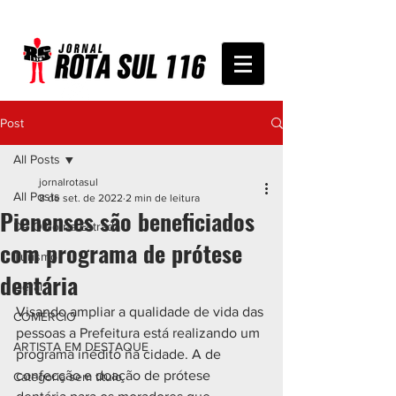
Post
All Posts
jornalrotasul
All Posts
8 de set. de 2022
2 min de leitura
Pienenses são beneficiados
De Olho na Estrada
com programa de prótese
Turismo
dentária
Geral
Visando ampliar a qualidade de vida das 
COMÉRCIO
pessoas a Prefeitura está realizando um 
ARTISTA EM DESTAQUE
programa inédito na cidade. A de 
confecção e doação de prótese 
Categoria sem título