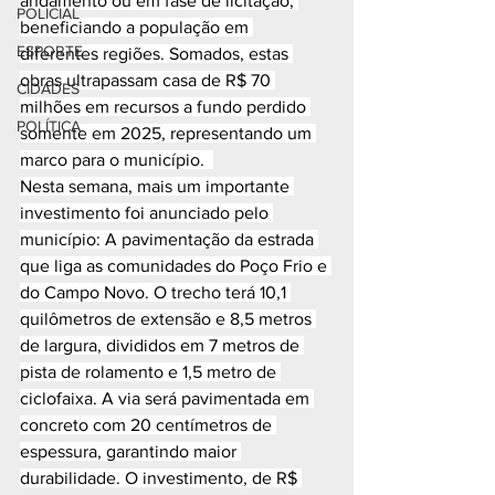
andamento ou em fase de licitação, 
POLICIAL
beneficiando a população em 
ESPORTE
diferentes regiões. Somados, estas 
obras ultrapassam casa de R$ 70 
CIDADES
milhões em recursos a fundo perdido 
POLÍTICA
somente em 2025, representando um 
marco para o município.  
Nesta semana, mais um importante 
investimento foi anunciado pelo 
município: A pavimentação da estrada 
que liga as comunidades do Poço Frio e 
do Campo Novo. O trecho terá 10,1 
quilômetros de extensão e 8,5 metros 
de largura, divididos em 7 metros de 
pista de rolamento e 1,5 metro de 
ciclofaixa. A via será pavimentada em 
concreto com 20 centímetros de 
espessura, garantindo maior 
durabilidade. O investimento, de R$ 