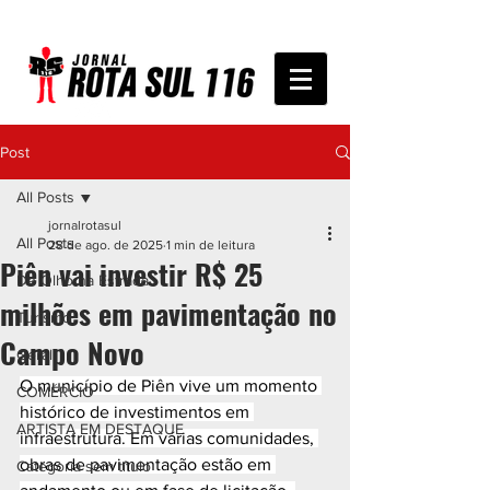
Post
All Posts
jornalrotasul
All Posts
28 de ago. de 2025
1 min de leitura
Piên vai investir R$ 25
De Olho na Estrada
milhões em pavimentação no
Turismo
Campo Novo
Geral
O município de Piên vive um momento 
COMÉRCIO
histórico de investimentos em 
ARTISTA EM DESTAQUE
infraestrutura. Em várias comunidades, 
obras de pavimentação estão em 
Categoria sem título