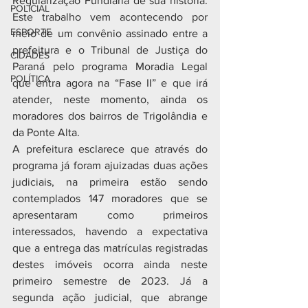
Regularização Fundiária de sua história. 
POLICIAL
Este trabalho vem acontecendo por 
ESPORTE
meio de um convênio assinado entre a 
prefeitura e o Tribunal de Justiça do 
CIDADES
Paraná pelo programa Moradia Legal 
POLÍTICA
que entra agora na “Fase II” e que irá 
atender, neste momento, ainda os 
moradores dos bairros de Trigolândia e 
da Ponte Alta.
A prefeitura esclarece que através do 
programa já foram ajuizadas duas ações 
judiciais, na primeira estão sendo 
contemplados 147 moradores que se 
apresentaram como primeiros 
interessados, havendo a expectativa 
que a entrega das matrículas registradas 
destes imóveis ocorra ainda neste 
primeiro semestre de 2023. Já a 
segunda ação judicial, que abrange 