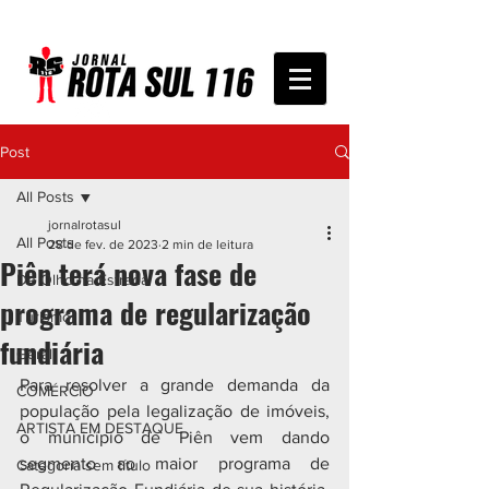
Post
All Posts
jornalrotasul
All Posts
28 de fev. de 2023
2 min de leitura
Piên terá nova fase de
De Olho na Estrada
programa de regularização
Turismo
fundiária
Geral
Para resolver a grande demanda da 
COMÉRCIO
população pela legalização de imóveis, 
ARTISTA EM DESTAQUE
o município de Piên vem dando 
segmento ao maior programa de 
Categoria sem título