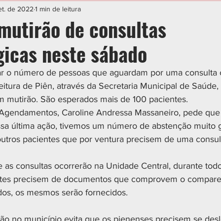
IAL
ESPORTE
CIDADES
POLÍTICA
et. de 2022
1 min de leitura
 mutirão de consultas
gicas neste sábado
ar o número de pessoas que aguardam por uma consulta
feitura de Piên, através da Secretaria Municipal de Saúde,
 mutirão. São esperados mais de 100 pacientes. 
 Agendamentos, Caroline Andressa Massaneiro, pede que 
ossa última ação, tivemos um número de abstenção muito 
utros pacientes que por ventura precisem de uma consul
 
e as consultas ocorrerão na Unidade Central, durante todo
entes precisem de documentos que comprovem o compar
dos, os mesmos serão fornecidos. 
rão no município evita que os pienenses precisem se desl