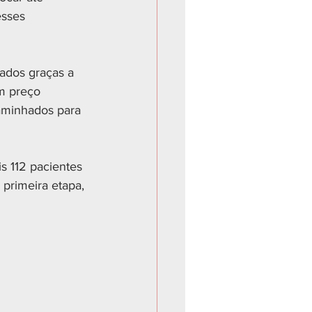
esses 
ados graças a 
m preço 
aminhados para 
s 112 pacientes 
 primeira etapa, 