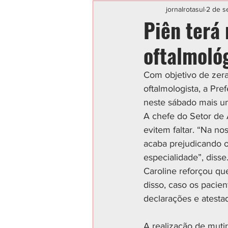
Categoria sem título
POLIC
jornalrotasul
2 de s
Piên terá
oftalmoló
Com objetivo de zer
oftalmologista, a Pre
neste sábado mais um
A chefe do Setor de
evitem faltar. “Na n
acaba prejudicando o
especialidade”, disse.
Caroline reforçou qu
disso, caso os paci
declarações e atesta
A realização de muti