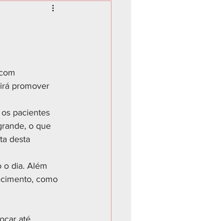
 com 
 irá promover 
os pacientes 
grande, o que 
ta desta 
 o dia. Além 
ecimento, como 
ocar até 