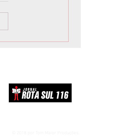
 inicia Campanha de
vacinação para crianças e
scentes
© 2018 por Tom Maior Produções.