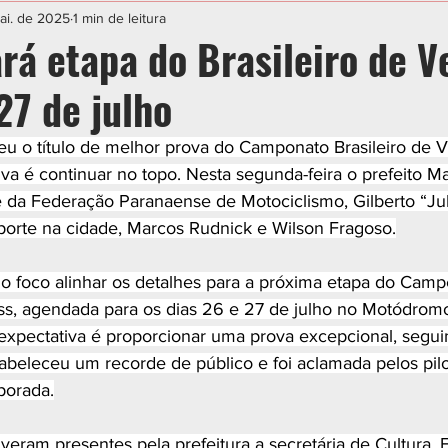
IAL
ESPORTE
CIDADES
POLÍTICA
ai. de 2025
1 min de leitura
rá etapa do Brasileiro de V
27 de julho
 o título de melhor prova do Camponato Brasileiro de Ve
iva é continuar no topo. Nesta segunda-feira o prefeito M
 da Federação Paranaense de Motociclismo, Gilberto “Ju
porte na cidade, Marcos Rudnick e Wilson Fragoso.
 foco alinhar os detalhes para a próxima etapa do Camp
oss, agendada para os dias 26 e 27 de julho no Motódrom
expectativa é proporcionar uma prova excepcional, segui
beleceu um recorde de público e foi aclamada pelos pil
porada.
iveram presentes pela prefeitura a secretária de Cultura, 