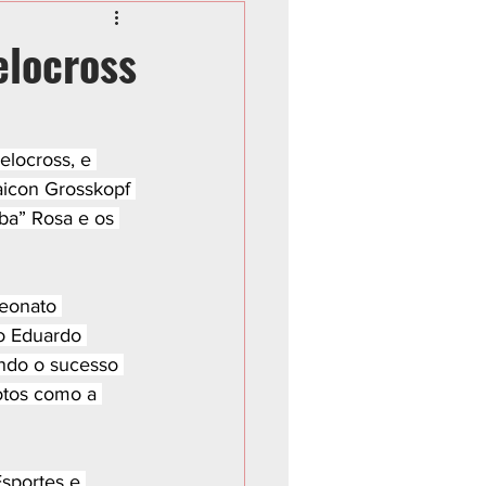
elocross
locross, e 
aicon Grosskopf 
ba” Rosa e os 
eonato 
o Eduardo 
ndo o sucesso 
otos como a 
Esportes e 