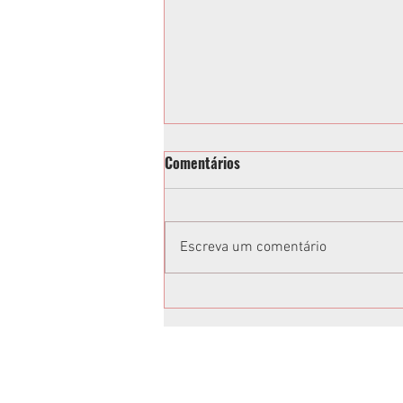
Comentários
Escreva um comentário
Vereadora acusa Tathiana
Guzella de xenofobia após fala
em sessão da Câmara de
Curitiba: “Volta para o Ceará”;
vídeo