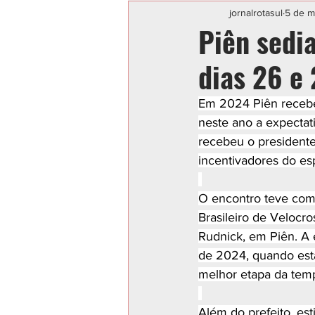
Categoria sem título
POLIC
jornalrotasul
5 de m
Piên sedia
dias 26 e 
Em 2024 Piên recebeu
neste ano a expectat
recebeu o presidente
incentivadores do es
O encontro teve como
Brasileiro de Velocr
Rudnick, em Piên. A 
de 2024, quando esta
melhor etapa da tem
Além do prefeito, est