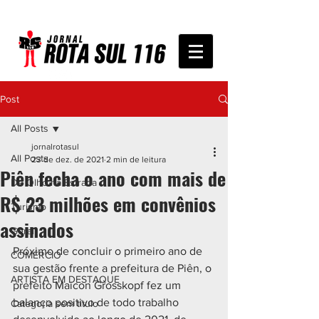
Post
All Posts
jornalrotasul
All Posts
23 de dez. de 2021
2 min de leitura
Piên fecha o ano com mais de
De Olho na Estrada
R$ 23 milhões em convênios
Turismo
assinados
Geral
Próximo de concluir o primeiro ano de 
COMÉRCIO
sua gestão frente a prefeitura de Piên, o 
ARTISTA EM DESTAQUE
prefeito Maicon Grosskopf fez um 
balanço positivo de todo trabalho 
Categoria sem título