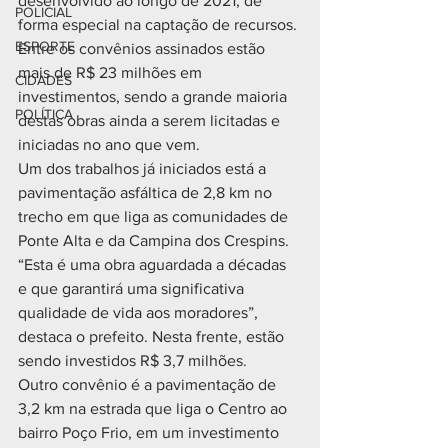
desenvolvido ao longo de 2021, de 
POLICIAL
forma especial na captação de recursos. 
ESPORTE
Entre os convênios assinados estão 
mais de R$ 23 milhões em 
CIDADES
investimentos, sendo a grande maioria 
POLÍTICA
destas obras ainda a serem licitadas e 
iniciadas no ano que vem.
Um dos trabalhos já iniciados está a 
pavimentação asfáltica de 2,8 km no 
trecho em que liga as comunidades de 
Ponte Alta e da Campina dos Crespins. 
“Esta é uma obra aguardada a décadas 
e que garantirá uma significativa 
qualidade de vida aos moradores”, 
destaca o prefeito. Nesta frente, estão 
sendo investidos R$ 3,7 milhões.
Outro convênio é a pavimentação de 
3,2 km na estrada que liga o Centro ao 
bairro Poço Frio, em um investimento 