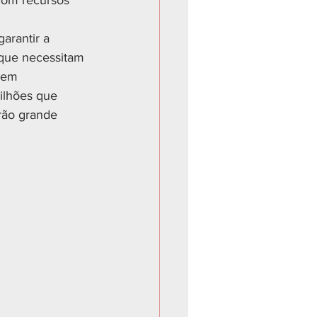
com recursos 
arantir a 
 que necessitam 
 em 
ilhões que 
rão grande 