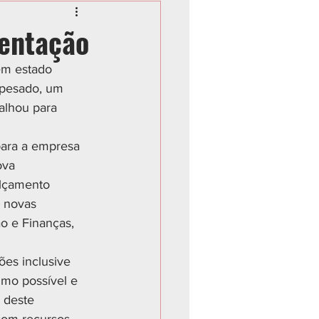
mentação
em estado 
 pesado, um 
balhou para 
para a empresa 
ova 
alçamento 
 novas 
ão e Finanças, 
ões inclusive 
imo possível e 
 deste 