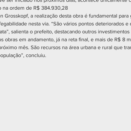
ve ser iniciado nos próximos dias, acontece unicamente 
io na ordem de R$ 384.930,28
n Grosskopf, a realização desta obra é fundamental para g
afegabilidade nesta via. “São vários pontos deteriorados e
ta”, salienta o prefeito, destacando outros investimentos
 obras em andamento, já na reta final, e mais de R$ 8 m
 próximo mês. São recursos na área urbana e rural que tra
opulação”, concluiu.