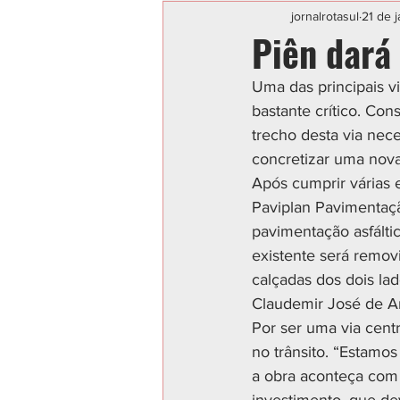
Categoria sem título
POLIC
jornalrotasul
21 de 
Piên dará
Uma das principais vi
bastante crítico. Con
trecho desta via nece
concretizar uma nova
Após cumprir várias 
Paviplan Pavimentação
pavimentação asfált
existente será remo
calçadas dos dois lad
Claudemir José de A
Por ser uma via cent
no trânsito. “Estamo
a obra aconteça com 