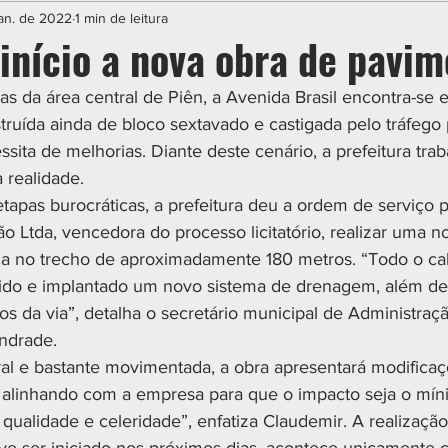
IAL
ESPORTE
CIDADES
POLÍTICA
jan. de 2022
1 min de leitura
 início a nova obra de pavi
as da área central de Piên, a Avenida Brasil encontra-se 
struída ainda de bloco sextavado e castigada pelo tráfego
ssita de melhorias. Diante deste cenário, a prefeitura tra
 realidade.
etapas burocráticas, a prefeitura deu a ordem de serviço 
 Ltda, vencedora do processo licitatório, realizar uma n
ica no trecho de aproximadamente 180 metros. “Todo o c
vido e implantado um novo sistema de drenagem, além de
os da via”, detalha o secretário municipal de Administraç
ndrade. 
ral e bastante movimentada, a obra apresentará modificaç
s alinhando com a empresa para que o impacto seja o mín
qualidade e celeridade”, enfatiza Claudemir. A realização