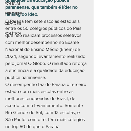
qualidade da educação pública 
POLICIAL
paranaense, que também é líder no 
ESPORTE
ranking do Ideb.
O Paraná tem sete escolas estaduais 
CIDADES
entre os 50 colégios públicos do País 
POLÍTICA
que não realizam processos seletivos 
com melhor desempenho no Exame 
Nacional do Ensino Médio (Enem) de 
2024, segundo levantamento realizado 
pelo jornal O Globo. O resultado reforça 
a eficiência e a qualidade da educação 
pública paranaense.
O desempenho faz do Paraná o terceiro 
estado com mais escolas entre as 
melhores ranqueadas do Brasil, de 
acordo com o levantamento. Somente 
Rio Grande do Sul, com 12 escolas, e 
São Paulo, com oito, têm mais colégios 
no top 50 do que o Paraná.