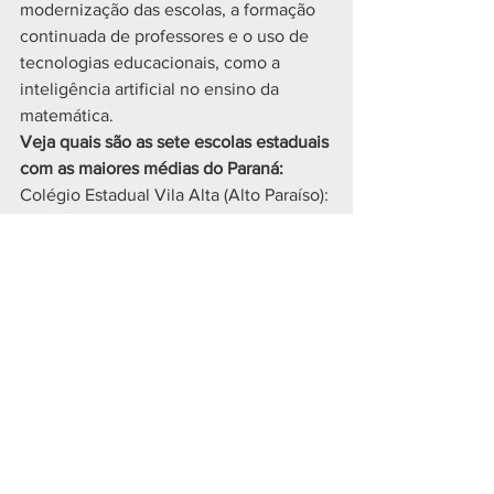
modernização das escolas, a formação 
continuada de professores e o uso de 
tecnologias educacionais, como a 
inteligência artificial no ensino da 
matemática.
Veja quais são as sete escolas estaduais 
com as maiores médias do Paraná:
Colégio Estadual Vila Alta (Alto Paraíso): 
612,16
Colégio Estadual de Laranjeiras do Sul 
(Laranjeiras do Sul): 604,34
Colégio Estadual João Arnaldo (Toledo): 
592,85
Colégio Estadual Lucia Alves de 
Oliveira Schoffen (Altônia) 592,56
Colégio Estadual Lauro Tavares 
(Rolândia): 591,55
Colégio Estadual Octávio Tozo 
(Cascavel): 586,69