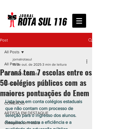
Post
All Posts
jornalrotasul
All Posts
15 de out. de 2025
3 min de leitura
Paraná tem 7 escolas entre os
De Olho na Estrada
50 colégios públicos com as
Turismo
maiores pontuações do Enem
Geral
Lista leva em conta colégios estaduais 
COMÉRCIO
que não contam com processo de 
ARTISTA EM DESTAQUE
seleção para o ingresso dos alunos. 
Resultado mostra a eficiência e a 
Categoria sem título