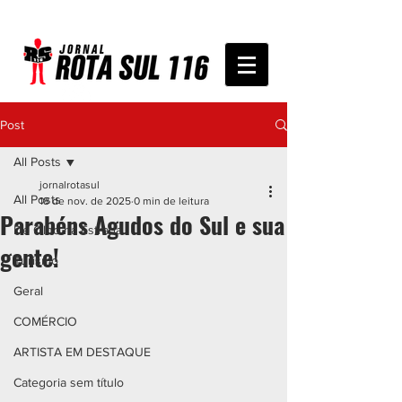
Post
All Posts
jornalrotasul
All Posts
18 de nov. de 2025
0 min de leitura
Parabéns Agudos do Sul e sua
De Olho na Estrada
gente!
Turismo
Geral
COMÉRCIO
ARTISTA EM DESTAQUE
Categoria sem título