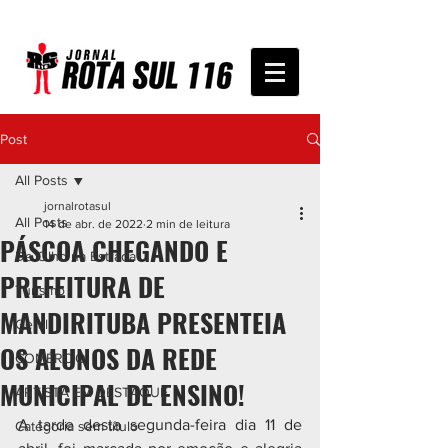
Post
All Posts
jornalrotasul
All Posts
14 de abr. de 2022
2 min de leitura
PÁSCOA CHEGANDO E
De Olho na Estrada
PREFEITURA DE
Turismo
MANDIRITUBA PRESENTEIA
Geral
OS ALUNOS DA REDE
COMÉRCIO
MUNICIPAL DE ENSINO!
ARTISTA EM DESTAQUE
A tarde desta segunda-feira dia 11 de 
Categoria sem título