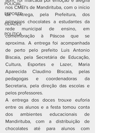
abril, foi marcada por emoção e alegria 
POLICIAL
nos CMEI's de Mandirituba, com o início 
ESPORTE
da entrega, pela Prefeitura, dos 
primeiros chocolates a estudantes da 
CIDADES
rede municipal de ensino, em 
POLÍTICA
comemoração à Páscoa que se 
aproxima. A entrega foi acompanhada 
de perto pelo prefeito Luis Antonio 
Biscaia, pela Secretária de Educação, 
Cultura, Esportes e Lazer, Maria 
Aparecida Claudino Biscaia, pelas 
pedagogas e coordenadoras da 
Secretaria, pela direção das escolas e 
pelos professores. 
A entrega dos doces trouxe euforia 
entre os alunos e a festa tomou conta 
dos ambientes educacionais de 
Mandirituba, com a distribuição de 
chocolates até para alunos com 