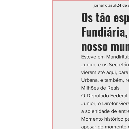
Categoria sem título
POLIC
jornalrotasul
24 de 
Os tão es
Fundiária
nosso mun
Esteve em Mandiritub
Junior, e os Secretár
vieram até aqui, para
Urbana, e também, re
Milhões de Reais.
O Deputado Federal L
Junior, o Diretor Ge
a solenidade de entr
Momento histórico p
apesar do momento e