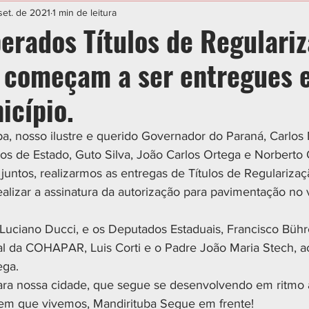
IAL
ESPORTE
CIDADES
POLÍTICA
set. de 2021
1 min de leitura
perados Títulos de Regulari
, começam a ser entregues 
icípio.
a, nosso ilustre e querido Governador do Paraná, Carlos
ios de Estado, Guto Silva, João Carlos Ortega e Norberto 
 juntos, realizarmos as entregas de Títulos de Regularizaç
alizar a assinatura da autorização para pavimentação no v
uciano Ducci, e os Deputados Estaduais, Francisco Bühre
ral da COHAPAR, Luis Corti e o Padre João Maria Stech,
ega.
ara nossa cidade, que segue se desenvolvendo em ritmo 
m que vivemos, Mandirituba Segue em frente!