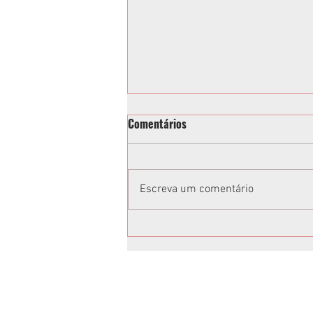
Comentários
Escreva um comentário
Vereadora acusa Tathiana
Guzella de xenofobia após fala
em sessão da Câmara de
Curitiba: “Volta para o Ceará”;
vídeo