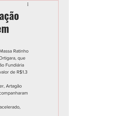
zação
em
 Massa Ratinho 
Ortigara, que 
ão Fundiária 
alor de R$1.3 
r, Artagão 
 acompanharam 
acelerado, 