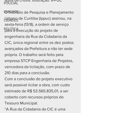
água da chuva. Ilustração: IPPUC
POLICIAL
ESPORTE
O Instituto de Pesquisa e Planejamento 
Urbano de Curitiba (Ippuc) assinou, na 
CIDADES
sexta-feira (13/8), a ordem de serviço 
POLÍTICA
para a execução do projeto de 
engenharia da Rua da Cidadania da 
CIC, única regional entre os dez postos 
avançados da Prefeitura a não ter sede 
própria. O trabalho será feito pela 
empresa STCP Engenharia de Projetos, 
vencedora da licitação, com prazo de 
210 dias para a conclusão.
Com a conclusão do projeto executivo 
será possível licitar a obra, com custo 
estimado de R$ 53.565.835,01, a ser 
coberto com recursos próprios do 
Tesouro Municipal.
“A Rua da Cidadania da CIC é uma 