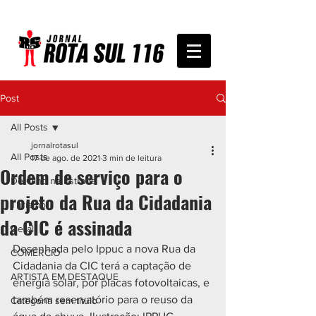
Post
All Posts
jornalrotasul
All Posts
17 de ago. de 2021
3 min de leitura
Ordem de serviço para o
De Olho na Estrada
projeto da Rua da Cidadania
Turismo
da CIC é assinada
Geral
Desenhada pelo Ippuc a nova Rua da 
COMÉRCIO
Cidadania da CIC terá a captação de 
ARTISTA EM DESTAQUE
energia solar, por placas fotovoltaicas, e 
também reservatório para o reuso da 
Categoria sem título