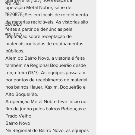
quinta-feira (15/7) nova etapa da 
POLICIAL
operação Metal Nobre, série de 
ESPORTE
fiscalizações em locais de recebimento 
de materias recicláveis. As vistorias são 
CIDADES
feitas a partir de denúncias pela 
POLÍTICA
população sobre receptação de 
materiais roubados de equipamentos 
públicos.
Alem do Bairro Novo, a vistoria é feita 
também na Regional Boqueirão desde 
terça-feira (13/7). As equipes passaram 
por pontos de recebimento de material 
nos bairros Hauer, Xaxim, Boqueirão e 
Alto Boqueirão.
A operação Metal Nobre teve início no 
fim de junho pelos bairros Rebouças e 
Prado Velho. 
Bairro Novo
Na Regional do Bairro Novo, as equipes 