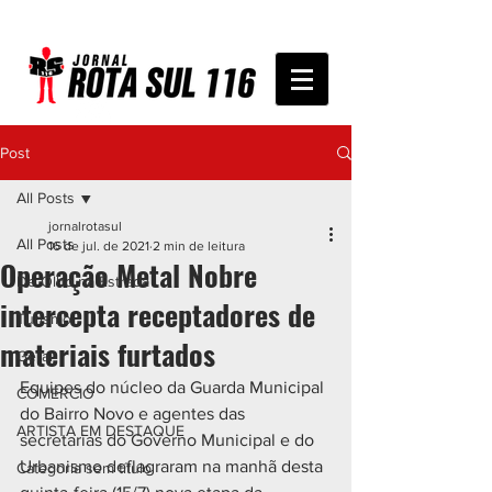
Post
All Posts
jornalrotasul
All Posts
16 de jul. de 2021
2 min de leitura
Operação Metal Nobre
De Olho na Estrada
intercepta receptadores de
Turismo
materiais furtados
Geral
Equipes do núcleo da Guarda Municipal 
COMÉRCIO
do Bairro Novo e agentes das 
ARTISTA EM DESTAQUE
secretarias do Governo Municipal e do 
Urbanismo deflagraram na manhã desta 
Categoria sem título