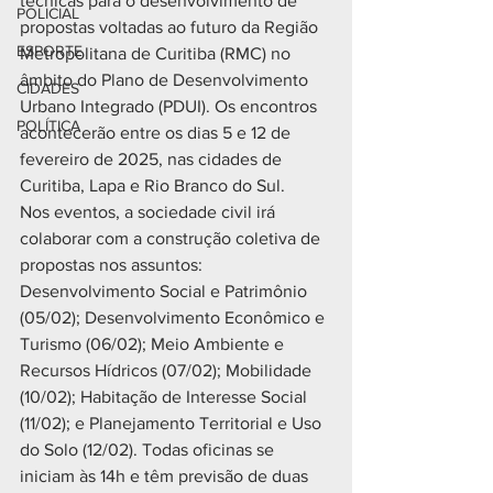
técnicas para o desenvolvimento de 
POLICIAL
propostas voltadas ao futuro da Região 
ESPORTE
Metropolitana de Curitiba (RMC) no 
âmbito do Plano de Desenvolvimento 
CIDADES
Urbano Integrado (PDUI). Os encontros 
POLÍTICA
acontecerão entre os dias 5 e 12 de 
fevereiro de 2025, nas cidades de 
Curitiba, Lapa e Rio Branco do Sul.
Nos eventos, a sociedade civil irá 
colaborar com a construção coletiva de 
propostas nos assuntos: 
Desenvolvimento Social e Patrimônio 
(05/02); Desenvolvimento Econômico e 
Turismo (06/02); Meio Ambiente e 
Recursos Hídricos (07/02); Mobilidade 
(10/02); Habitação de Interesse Social 
(11/02); e Planejamento Territorial e Uso 
do Solo (12/02). Todas oficinas se 
iniciam às 14h e têm previsão de duas 