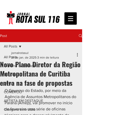
Post
All Posts
jornalrotasul
All Posts
31 de jan. de 2025
3 min de leitura
Novo Plano Diretor da Região
De Olho na Estrada
Metropolitana de Curitiba
Turismo
entra na fase de propostas
Geral
O Governo do Estado, por meio da 
COMÉRCIO
Agência de Assuntos Metropolitanos do 
ARTISTA EM DESTAQUE
Paraná (Amep), vai promover no início 
de fevereiro uma série de oficinas 
Categoria sem título