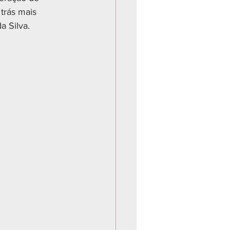
trás mais 
a Silva.