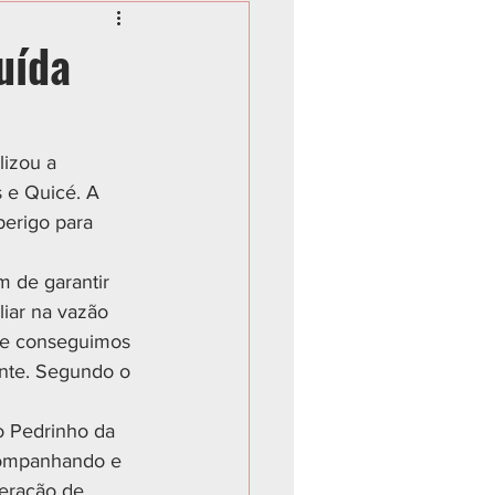
uída
lizou a 
 e Quicé. A 
perigo para 
m de garantir 
liar na vazão 
, e conseguimos 
ente. Segundo o 
o Pedrinho da 
companhando e 
peração de 