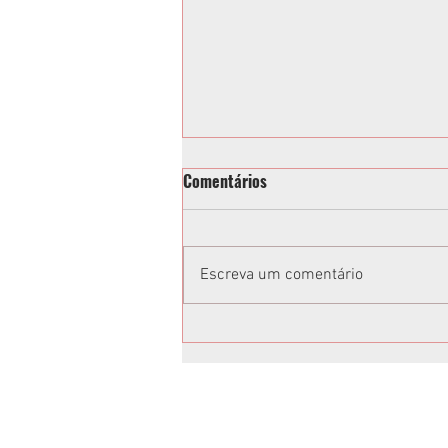
Comentários
Escreva um comentário
Toninho e Alisson Wandscheer
têm candidaturas confirmadas
em Convenção da Federação
União Progressista