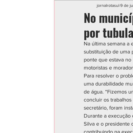
Categoria sem título
POLIC
jornalrotasul
9 de j
No municíp
por tubul
Na última semana a e
substituição de uma 
ponte que estava no 
motoristas e morador
Para resolver o prob
uma durabilidade muit
de água. “Fizemos uma
concluir os trabalhos
secretário, foram ins
Durante a execução d
Silva e o presidente
contribuindo na exec