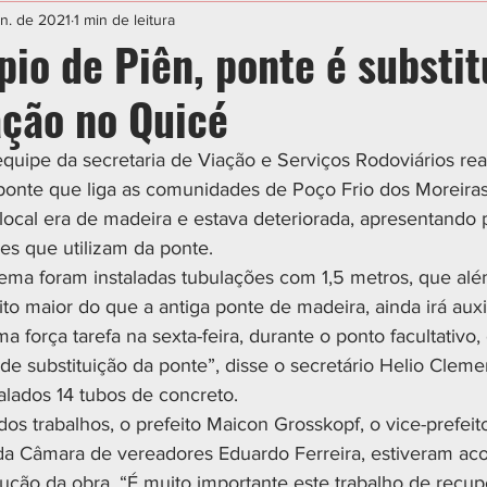
IAL
ESPORTE
CIDADES
POLÍTICA
un. de 2021
1 min de leitura
io de Piên, ponte é substit
ação no Quicé
quipe da secretaria de Viação e Serviços Rodoviários rea
ponte que liga as comunidades de Poço Frio dos Moreiras
local era de madeira e estava deteriorada, apresentando 
es que utilizam da ponte. 
lema foram instaladas tubulações com 1,5 metros, que alé
o maior do que a antiga ponte de madeira, ainda irá auxi
 força tarefa na sexta-feira, durante o ponto facultativo
 de substituição da ponte”, disse o secretário Helio Clem
talados 14 tubos de concreto. 
os trabalhos, o prefeito Maicon Grosskopf, o vice-prefeit
 da Câmara de vereadores Eduardo Ferreira, estiveram a
ução da obra. “É muito importante este trabalho de recu