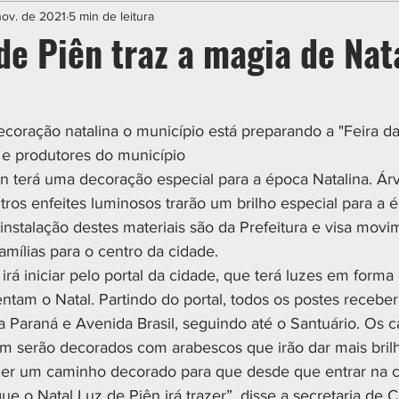
IAL
ESPORTE
CIDADES
POLÍTICA
nov. de 2021
5 min de leitura
de Piên traz a magia de Nat
coração natalina o município está preparando a "Feira da 
 e produtores do município
n terá uma decoração especial para a época Natalina. Árv
tros enfeites luminosos trarão um brilho especial para a 
instalação destes materiais são da Prefeitura e visa movi
famílias para o centro da cidade.
irá iniciar pelo portal da cidade, que terá luzes em forma
ntam o Natal. Partindo do portal, todos os postes receber
 Paraná e Avenida Brasil, seguindo até o Santuário. Os c
m serão decorados com arabescos que irão dar mais brilh
er um caminho decorado para que desde que entrar na ci
ue o Natal Luz de Piên irá trazer”, disse a secretaria de C