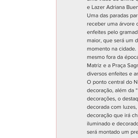
e Lazer Adriana Bue
Uma das paradas para
receber uma árvore c
enfeites pelo gramad
maior, que será um do
momento na cidade. 
mesmo fora da época 
Matriz e a Praça Sag
diversos enfeites e a
O ponto central do N
decoração, além da “F
decorações, o destaq
decorada com luzes, e
decoração que irá c
iluminado e decorado
será montado um pre