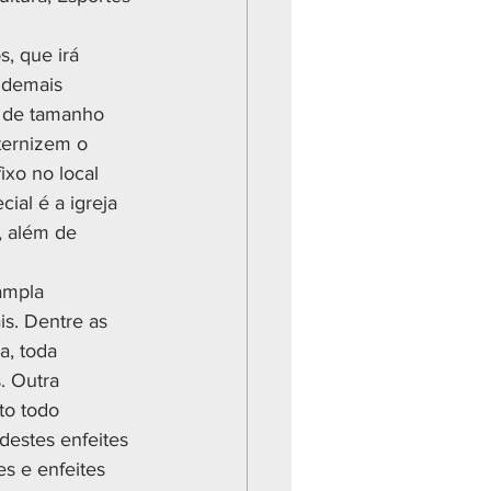
, que irá 
 demais 
, de tamanho 
ternizem o 
xo no local 
al é a igreja 
, além de 
ampla 
is. Dentre as 
a, toda 
. Outra 
to todo 
destes enfeites 
s e enfeites 