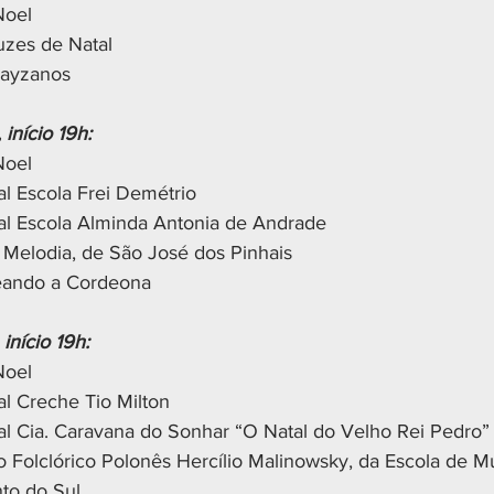
Noel
uzes de Natal
Payzanos
início 19h:
Noel
al Escola Frei Demétrio
al Escola Alminda Antonia de Andrade
 Melodia, de São José dos Pinhais
reando a Cordeona
início 19h:
Noel
al Creche Tio Milton
al Cia. Caravana do Sonhar “O Natal do Velho Rei Pedro”
 Folclórico Polonês Hercílio Malinowsky, da Escola de M
to do Sul