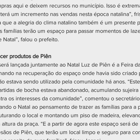
pras aqui e deixem recursos no município. Isso é extrem
erá um incremento nas vendas nesta época natalina”, fris
 que a alegria do clima natalino também é um presente pa
s famílias terão um espaço para passar momentos de lazer
 Natal”, falou o prefeito.
ecer produtos de Piên
erá lançada juntamente ao Natal Luz de Piên é a Feira da
lhando na recuperação do espaço onde havia sido criado p
o estava sendo utilizado pela comunidade há anos. “Est
artidas de bocha estava abandonado, acumulando sujeira
ntra os interesses da comunidade”, comentou o secretári
ando o Natal ao pensamento de trazer as famílias para a p
truturando o local e montando um piso de madeira, elevan
altura da praça. “E a partir de agora este espaço será de
esãos de Piên, que terão um local limpo e seguro para com