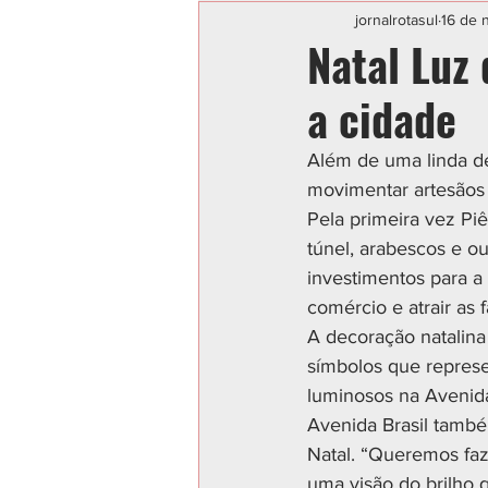
Categoria sem título
POLIC
jornalrotasul
16 de 
Natal Luz 
a cidade
Além de uma linda de
movimentar artesãos
Pela primeira vez Piê
túnel, arabescos e ou
investimentos para a 
comércio e atrair as 
A decoração natalina 
símbolos que represe
luminosos na Avenida
Avenida Brasil també
Natal. “Queremos faz
uma visão do brilho q