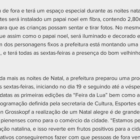
 de fora e terá um espaço especial durante as noites nata
tes será instalado um papai noel em fibra, contendo 2,8
para que as crianças possam sentar e tirar fotos. No mesm
ue assim como o papai noel, será iluminado e decorado 
m dos personagens fixos a prefeitura está montando uma 
, e terá todas as sextas-feiras a presença do bom velhinh
nda mais as noites de Natal, a prefeitura preparou uma p
s sextas-feiras, iniciando no dia 19 e seguindo até a véspe
datas as primeiras edições da “Feira da Lua” bem como 
ogramação definida pela secretaria de Cultura, Esportes 
on Grosskopf a realização de um Natal alegre é de grande
as pienenses como para o comércio da cidade. “Estamos pe
ão natalina, e isso reverte em frutos positivos para a ci
trativos conseguiremos fazer com que pessoas de fora v