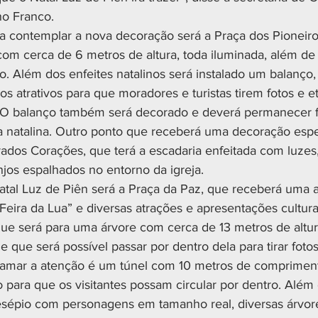
no Franco.
 contemplar a nova decoração será a Praça dos Pioneiros
om cerca de 6 metros de altura, toda iluminada, além de
o. Além dos enfeites natalinos será instalado um balanço
s atrativos para que moradores e turistas tirem fotos e e
O balanço também será decorado e deverá permanecer fi
natalina. Outro ponto que receberá uma decoração especi
rados Corações, que terá a escadaria enfeitada com luzes
njos espalhados no entorno da igreja.
atal Luz de Piên será a Praça da Paz, que receberá uma 
eira da Lua” e diversas atrações e apresentações cultura
ue será para uma árvore com cerca de 13 metros de altur
 que será possível passar por dentro dela para tirar fotos
hamar a atenção é um túnel com 10 metros de comprimen
 para que os visitantes possam circular por dentro. Além 
sépio com personagens em tamanho real, diversas árvore