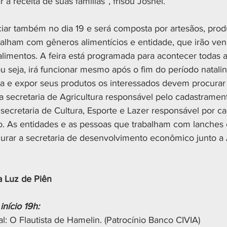
 a receita de suas famílias”, frisou Josnei.
iciar também no dia 19 e será composta por artesãos, produ
abalham com gêneros alimentícios e entidade, que irão ven
imentos. A feira está programada para acontecer todas as
u seja, irá funcionar mesmo após o fim do período natalin
ira e expor seus produtos os interessados devem procurar 
a secretaria de Agricultura responsável pelo cadastramen
 secretaria de Cultura, Esporte e Lazer responsável por ca
o. As entidades e as pessoas que trabalham com lanches 
urar a secretaria de desenvolvimento econômico junto a
 Luz de Piên
nício 19h:
al: O Flautista de Hamelin. (Patrocínio Banco CIVIA)