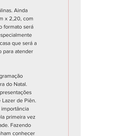
linas. Ainda 
0m x 2,20, com 
o formato será 
especialmente 
casa que será a 
o para atender 
rogramação 
ra do Natal. 
apresentações 
e Lazer de Piên.
 importância 
la primeira vez 
dade. Fazendo 
enham conhecer 