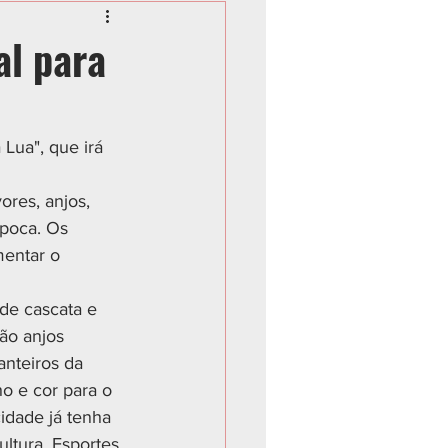
al para
Lua", que irá 
ores, anjos, 
época. Os 
mentar o 
 de cascata e 
ão anjos 
anteiros da 
o e cor para o 
dade já tenha 
ultura, Esportes 