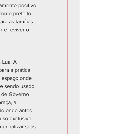
amente positivo 
ou o prefeito. 
ra as famílias 
 e reviver o 
 Lua. A 
ara a prática 
e espaço onde 
 e sendo usado 
o de Governo 
raça, a 
do onde antes 
 uso exclusivo 
ercializar suas 