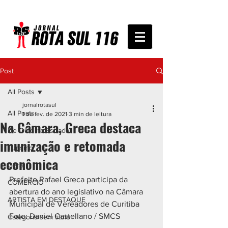
Post
All Posts
jornalrotasul
All Posts
1 de fev. de 2021
3 min de leitura
Na Câmara, Greca destaca
De Olho na Estrada
imunização e retomada
Turismo
econômica
Geral
Prefeito Rafael Greca participa da 
COMÉRCIO
abertura do ano legislativo na Câmara 
ARTISTA EM DESTAQUE
Municipal de Vereadores de Curitiba 
Foto: Daniel Castellano / SMCS
Categoria sem título