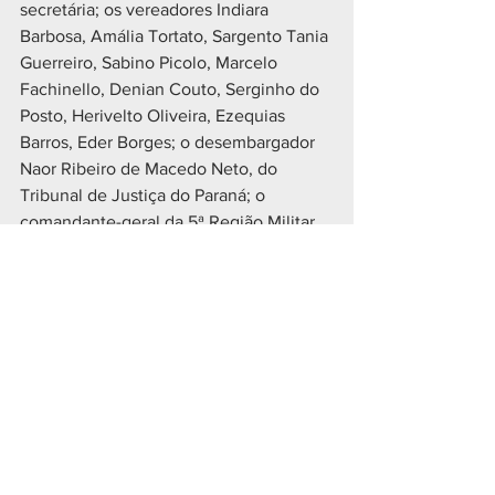
secretária; os vereadores Indiara 
Barbosa, Amália Tortato, Sargento Tania 
Guerreiro, Sabino Picolo, Marcelo 
Fachinello, Denian Couto, Serginho do 
Posto, Herivelto Oliveira, Ezequias 
Barros, Eder Borges; o desembargador 
Naor Ribeiro de Macedo Neto, do 
Tribunal de Justiça do Paraná; o 
comandante-geral da 5ª Região Militar, 
general de Divisão Carlos José 
Assumpção Penteado; o comandante 
do Cindacta II, coronel-aviador 
Kazuhiko Toda; o coronel da Polícia 
Militar Marcos Sperka.
E também o presidente da Associação 
Comercial do Paraná, Camilo Turmina, o 
secretário municipal do Governo e 
presidente do Ippuc, Luiz Fernando 
Jamur; a procuradora-geral do 