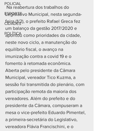
POLICIAL
 Na reabertura dos trabalhos do 
ESPORTE
Legislativo Municipal, nesta segunda-
feira (1/2), o prefeito Rafael Greca fez 
CIDADES
um balanço da gestão 2017/2020 e 
POLÍTICA
apontou como prioridades da cidade, 
neste novo ciclo, a manutenção do 
equilíbrio fiscal, o avanço na 
imunização contra a covid 19 e o 
fomento à retomada econômica.
Aberta pelo presidente da Câmara 
Municipal, vereador Tico Kuzma, a 
sessão foi transmitida do plenário, com 
participação remota da maioria dos 
vereadores. Além do prefeito e do 
presidente da Câmara, compuseram a 
mesa o vice-prefeito Eduardo Pimentel, 
a primeira-secretária do Legislativo, 
vereadora Flávia Francischini, e o 