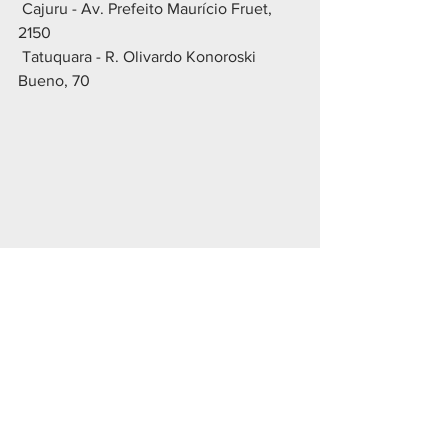
 Cajuru - Av. Prefeito Maurício Fruet, 
2150
 Tatuquara - R. Olivardo Konoroski 
Bueno, 70
Geral
Ver tudo
Posts recentes