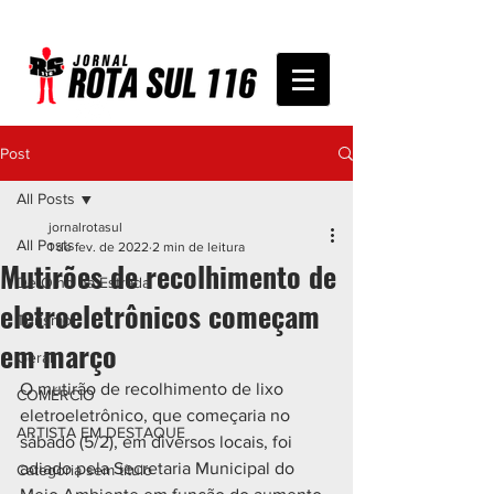
Post
All Posts
jornalrotasul
All Posts
1 de fev. de 2022
2 min de leitura
Mutirões de recolhimento de
De Olho na Estrada
eletroeletrônicos começam
Turismo
em março
Geral
O mutirão de recolhimento de lixo 
COMÉRCIO
eletroeletrônico, que começaria no 
ARTISTA EM DESTAQUE
sábado (5/2), em diversos locais, foi 
adiado pela Secretaria Municipal do 
Categoria sem título