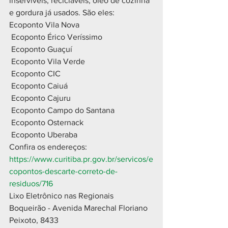
inservíveis, recicláveis, óleo de cozinha 
e gordura já usados. São eles:  
Ecoponto Vila Nova 
 Ecoponto Érico Veríssimo
 Ecoponto Guaçuí
 Ecoponto Vila Verde
 Ecoponto CIC
 Ecoponto Caiuá
 Ecoponto Cajuru 
 Ecoponto Campo do Santana
 Ecoponto Osternack
 Ecoponto Uberaba
Confira os endereços: 
https://www.curitiba.pr.gov.br/servicos/e
copontos-descarte-correto-de-
residuos/716
Lixo Eletrônico nas Regionais
Boqueirão - Avenida Marechal Floriano 
Peixoto, 8433