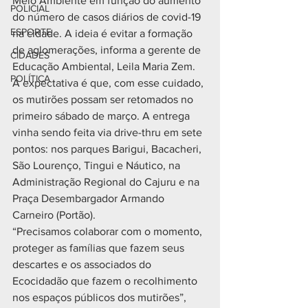
Meio Ambiente em função do aumento 
POLICIAL
do número de casos diários de covid-19 
ESPORTE
na cidade. A ideia é evitar a formação 
de aglomerações, informa a gerente de 
CIDADES
Educação Ambiental, Leila Maria Zem. 
POLÍTICA
A expectativa é que, com esse cuidado, 
os mutirões possam ser retomados no 
primeiro sábado de março. A entrega 
vinha sendo feita via drive-thru em sete 
pontos: nos parques Barigui, Bacacheri, 
São Lourenço, Tingui e Náutico, na 
Administração Regional do Cajuru e na 
Praça Desembargador Armando 
Carneiro (Portão). 
“Precisamos colaborar com o momento, 
proteger as famílias que fazem seus 
descartes e os associados do 
Ecocidadão que fazem o recolhimento 
nos espaços públicos dos mutirões”, 