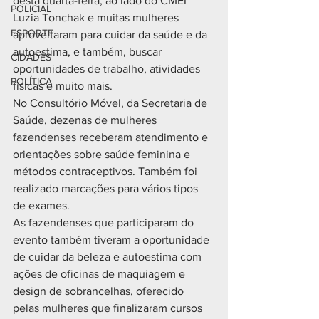
desta quarta-feira, ao lado do CMEI 
POLICIAL
Luzia Tonchak e muitas mulheres 
ESPORTE
aproveitaram para cuidar da saúde e da 
autoestima, e também, buscar 
CIDADES
oportunidades de trabalho, atividades 
POLÍTICA
físicas e muito mais.
No Consultório Móvel, da Secretaria de 
Saúde, dezenas de mulheres 
fazendenses receberam atendimento e 
orientações sobre saúde feminina e 
métodos contraceptivos. Também foi 
realizado marcações para vários tipos 
de exames.
As fazendenses que participaram do 
evento também tiveram a oportunidade 
de cuidar da beleza e autoestima com 
ações de oficinas de maquiagem e 
design de sobrancelhas, oferecido 
pelas mulheres que finalizaram cursos 