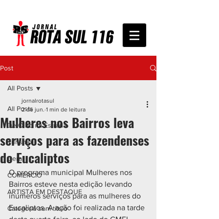
Post
All Posts
jornalrotasul
All Posts
2 de jun.
1 min de leitura
Mulheres nos Bairros leva
De Olho na Estrada
serviços para as fazendenses
Turismo
do Eucaliptos
Geral
O programa municipal Mulheres nos 
COMÉRCIO
Bairros esteve nesta edição levando 
ARTISTA EM DESTAQUE
inúmeros serviços para as mulheres do 
Eucaliptos. A ação foi realizada na tarde 
Categoria sem título