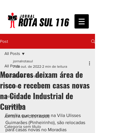
Post
All Posts
jornalrotasul
All Posts
7 de out. de 2022
2 min de leitura
Moradores deixam área de
De Olho na Estrada
risco e recebem casas novas
Turismo
na Cidade Industrial de
Geral
Curitiba
COMÉRCIO
Família que moravam na Vila Ulisses 
ARTISTA EM DESTAQUE
Guimarães (Pinheirinho), são relocadas 
Categoria sem título
para casas novas no Moradias 