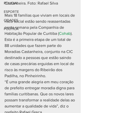
POLICIAL
Castanheira. Foto: Rafael Silva
ESPORTE
Mais 18 famílias que viviam em locais de 
CIDADES
risco social estão sendo reassentadas 
nesta semana pela Companhia de 
POLÍTICA
Habitação Popular de Curitiba (
Cohab
). 
Esta é a primeira etapa de um total de 
88 unidades que fazem parte do 
Moradias Castanheira, conjunto na CIC 
destinado a pessoas que estão saindo 
de casas precárias erguidas em local de 
risco às margens do Ribeirão dos 
Padilha, no Pinheirinho.
“É uma grande alegria em meu coração 
de prefeito entregar moradia digna para 
famílias curitibanas. Que os novos lares 
possam transformar a realidade delas ao 
aumentar a qualidade de vida”, diz o 
prefeito Rafael Greca.