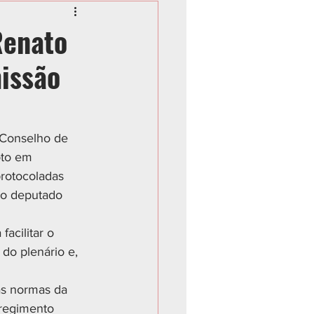
Renato
issão
 Conselho de 
oto em 
rotocoladas 
 o deputado 
acilitar o 
do plenário e, 
as normas da 
 regimento 