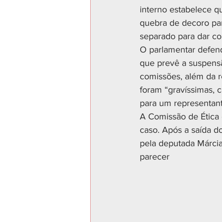
interno estabelece q
quebra de decoro par
separado para dar co
O parlamentar defend
que prevê a suspensã
comissões, além da re
foram “gravíssimas, 
para um representante
A Comissão de Ética 
caso. Após a saída d
pela deputada Márcia
parecer