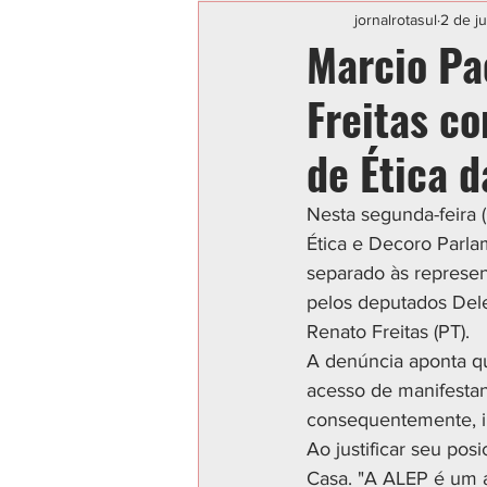
Categoria sem título
POLIC
jornalrotasul
2 de j
Marcio Pa
Freitas c
de Ética 
Nesta segunda-feira 
Ética e Decoro Parla
separado às represen
pelos deputados Dele
Renato Freitas (PT).
A denúncia aponta que
acesso de manifestan
consequentemente, im
Ao justificar seu po
Casa. "A ALEP é um a