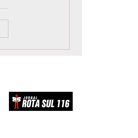
ona de Curitiba está com
ições abertas e espera
co internacional