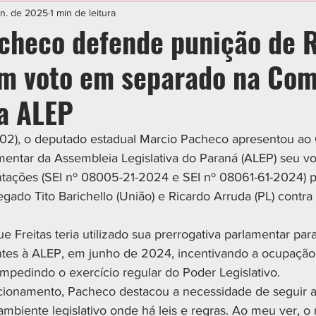
IAL
ESPORTE
CIDADES
POLÍTICA
un. de 2025
1 min de leitura
checo defende punição de 
om voto em separado na Com
da ALEP
(02), o deputado estadual Marcio Pacheco apresentou ao
mentar da Assembleia Legislativa do Paraná (ALEP) seu v
tações (SEI nº 08005-21-2024 e SEI nº 08061-61-2024) p
gado Tito Barichello (União) e Ricardo Arruda (PL) contra
 Freitas teria utilizado sua prerrogativa parlamentar para f
tes à ALEP, em junho de 2024, incentivando a ocupação 
pedindo o exercício regular do Poder Legislativo.
sicionamento, Pacheco destacou a necessidade de seguir 
mbiente legislativo onde há leis e regras. Ao meu ver, o