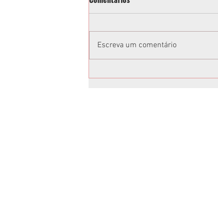
Escreva um comentário
Prefeitura recupera mais 2,3
km de asfalto na Regional
Pinheirinho
Anuncie no Rota
Anuncie sua empresa conosco.
Peça um orçamento:
jornalrotasul@gmail.com
(41)99659-1045
Temos os melhores preços, é só escolh