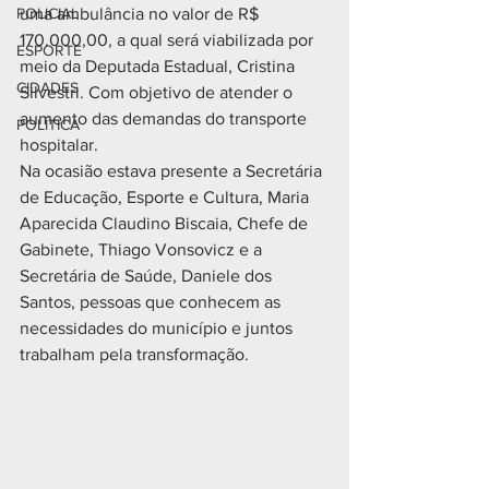
POLICIAL
uma ambulância no valor de R$ 
170.000,00, a qual será viabilizada por 
ESPORTE
meio da Deputada Estadual, Cristina 
CIDADES
Silvestri. Com objetivo de atender o 
aumento das demandas do transporte 
POLÍTICA
hospitalar. 
Na ocasião estava presente a Secretária 
de Educação, Esporte e Cultura, Maria 
Aparecida Claudino Biscaia, Chefe de 
Gabinete, Thiago Vonsovicz e a 
Secretária de Saúde, Daniele dos 
Santos, pessoas que conhecem as 
necessidades do município e juntos 
trabalham pela transformação.