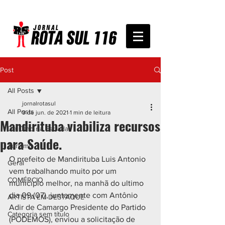
Post
All Posts
jornalrotasul
All Posts
9 de jun. de 2021
1 min de leitura
Mandirituba viabiliza recursos
De Olho na Estrada
para Saúde.
Turismo
O prefeito de Mandirituba Luis Antonio 
Geral
vem trabalhando muito por um 
COMÉRCIO
município melhor, na manhã do ultimo 
dia 09 (07), juntamente com Antônio 
ARTISTA EM DESTAQUE
Adir de Camargo Presidente do Partido 
Categoria sem título
(PODEMOS), enviou a solicitação de 