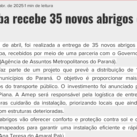
IAL
ESPORTE
CIDADES
POLÍTICA
abr. de 2025
1 min de leitura
ba recebe 35 novos abrigos
22 de abril, foi realizada a entrega de 35 novos abrigos
ba, recebidos por meio de uma parceria com o Governo 
Agência de Assuntos Metropolitanos do Paraná).
 faz parte de um projeto que prevê a distribuição de 1
nicípios do Paraná. O objetivo é proporcionar mais
s do transporte público. O investimento foi anunciado 
Piana. A Amep será responsável pela logística de entre
uras cuidarão da instalação, priorizando locais que ai
om estruturas deterioradas.
abrigos vão oferecer conforto e proteção contra sol e c
m mapeados para garantir uma instalação eficiente e rápi
 Ana Teresa do Amaral Palú.