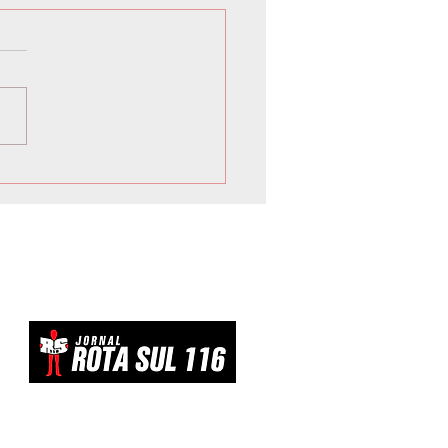
 inicia Campanha de
vacinação para crianças e
scentes