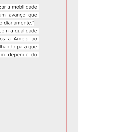
ar a mobilidade 
 um avanço que 
co diariamente.”
com a qualidade 
mos a Amep, ao 
lhando para que 
em depende do 