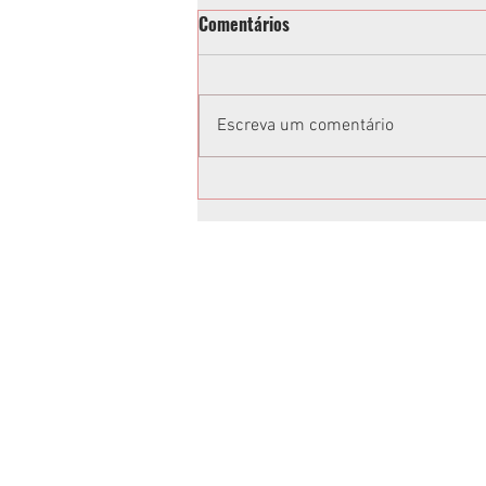
Comentários
Escreva um comentário
Vereadora acusa Tathiana
Guzella de xenofobia após fala
em sessão da Câmara de
Curitiba: “Volta para o Ceará”;
vídeo
Anuncie no Rota
Anuncie sua empresa conosco.
Peça um orçamento:
jornalrotasul@gmail.com
(41)99659-1045
Temos os melhores preços, é só escolh