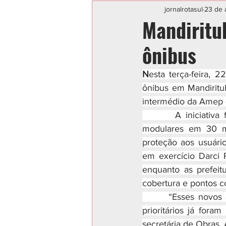
Categoria sem título
POLIC
jornalrotasul
23 de 
Mandiritu
ônibus
N
esta terça-feira, 
ônibus em Mandiritu
intermédio da Amep (
       A iniciativa
modulares em 30 mu
proteção aos usuário
em exercício Darci 
enquanto as prefeit
cobertura e pontos c
       “Esses novos 
prioritários já fora
secretária de Obras,