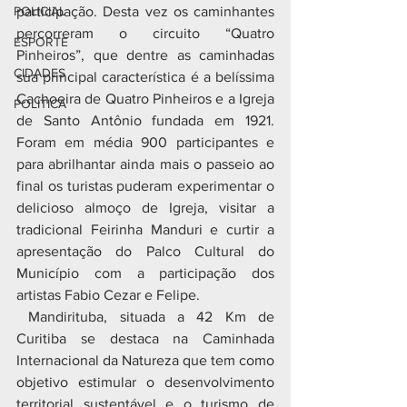
POLICIAL
participação. Desta vez os caminhantes 
percorreram o circuito “Quatro 
ESPORTE
Pinheiros”, que dentre as caminhadas 
CIDADES
sua principal característica é a belíssima 
Cachoeira de Quatro Pinheiros e a Igreja 
POLÍTICA
de Santo Antônio fundada em 1921. 
Foram em média 900 participantes e 
para abrilhantar ainda mais o passeio ao 
final os turistas puderam experimentar o 
delicioso almoço de Igreja, visitar a 
tradicional Feirinha Manduri e curtir a 
apresentação do Palco Cultural do 
Município com a participação dos 
artistas Fabio Cezar e Felipe.
 Mandirituba, situada a 42 Km de 
Curitiba se destaca na Caminhada 
Internacional da Natureza que tem como 
objetivo estimular o desenvolvimento 
territorial sustentável e o turismo de 