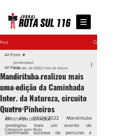
Post
All Posts
jornalrotasul
All Posts
5 de abr. de 2022
1 min de leitura
Mandirituba realizou mais
De Olho na Estrada
uma edição da Caminhada
Turismo
Inter. da Natureza, circuito
Geral
Quatro Pinheiros
COMÉRCIO
No dia 03/04/2022 Mandirituba 
ARTISTA EM DESTAQUE
prestigiou mais um evento de 
Categoria sem título
caminhada sucesso de percurso e 