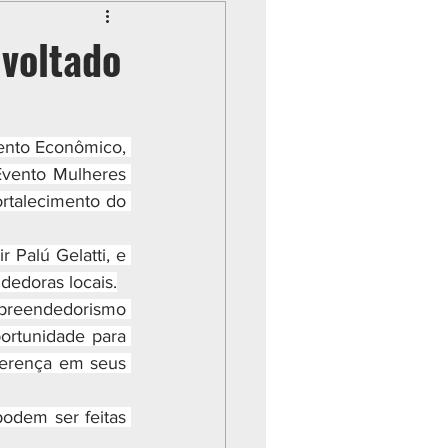
 voltado
ento Econômico, 
vento Mulheres 
rtalecimento do 
 Palú Gelatti, e 
edoras locais.
mpreendedorismo 
rtunidade para 
ferença em seus 
podem ser feitas 