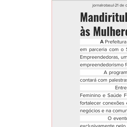
Categoria sem título
POLIC
jornalrotasul
21 de 
Mandiritu
às Mulher
A
 Prefeitur
em parceria com o S
Empreendedoras, uma 
empreendedorismo fe
              A progr
contará com palestr
                 Ent
Feminino e Saúde F
fortalecer conexões 
negócios e na comun
               O even
exclusivamente pelo 