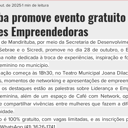
IAL
ESPORTE
CIDADES
POLÍTICA
out. de 2025
1 min de leitura
ba promove evento gratuito
es Empreendedoras
a de Mandirituba, por meio da Secretaria de Desenvolvim
ebrae e o Sicredi, promove no dia 28 de outubro, o E
noite dedicada à troca de experiências, inspiração e fo
minino no município.
amação começa às 18h30, no Teatro Municipal Joana Dilacir
as, momentos de networking e apresentações de empreend
re os destaques estão as palestras sobre Liderança e E
eminina, além de um espaço de Café com Network, opo
e compartilhar vivências entre mulheres que fazem a di
idade.
to é 100% gratuito, com vagas limitadas, e as inscrições 
WhatsApp (41) 3626-1741.