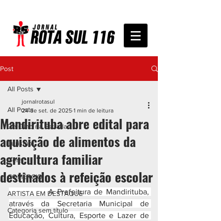
Post
All Posts
jornalrotasul
All Posts
24 de set. de 2025
1 min de leitura
Mandirituba abre edital para
De Olho na Estrada
aquisição de alimentos da
Turismo
agricultura familiar
Geral
destinados à refeição escolar
COMÉRCIO
            A Prefeitura de Mandirituba, 
ARTISTA EM DESTAQUE
através da Secretaria Municipal de 
Categoria sem título
Educação, Cultura, Esporte e Lazer de 