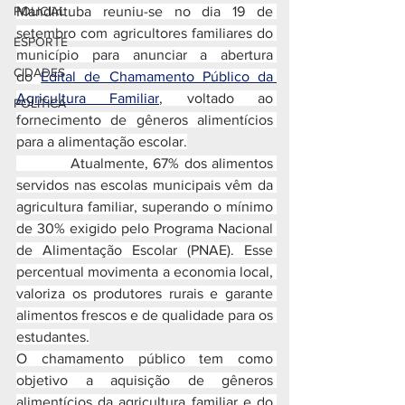
POLICIAL
Mandirituba reuniu-se no dia 19 de 
setembro com agricultores familiares do 
ESPORTE
município para anunciar a abertura 
CIDADES
do 
Edital de Chamamento Público da 
Agricultura Familiar
, voltado ao 
POLÍTICA
fornecimento de gêneros alimentícios 
para a alimentação escolar.
           Atualmente, 67% dos alimentos 
servidos nas escolas municipais vêm da 
agricultura familiar, superando o mínimo 
de 30% exigido pelo Programa Nacional 
de Alimentação Escolar (PNAE). Esse 
percentual movimenta a economia local, 
valoriza os produtores rurais e garante 
alimentos frescos e de qualidade para os 
estudantes.
O chamamento público tem como 
objetivo a aquisição de gêneros 
alimentícios da agricultura familiar e do 