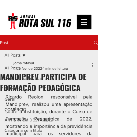
Post
All Posts
jornalrotasul
All Posts
4 de fev. de 2022
1 min de leitura
MANDIPREV PARTICIPA DE
De Olho na Estrada
FORMAÇÃO PEDAGÓGICA
Turismo
Ricardo Reolon, responsável pela 
Geral
Mandiprev, realizou uma apresentação 
COMÉRCIO
sobre a instituição, durante o Curso de 
Formação Pedagógica de 2022, 
ARTISTA EM DESTAQUE
mostrando a importância da previdência 
Categoria sem título
municipal para os servidores da 