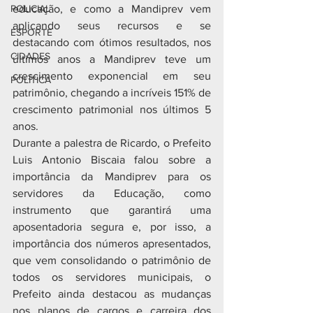
POLICIAL
educação, e como a Mandiprev vem 
aplicando seus recursos e se 
ESPORTE
destacando com ótimos resultados, nos 
CIDADES
últimos anos a Mandiprev teve um 
crescimento exponencial em seu 
POLÍTICA
patrimônio, chegando a incríveis 151% de 
crescimento patrimonial nos últimos 5 
anos.
Durante a palestra de Ricardo, o Prefeito 
Luis Antonio Biscaia falou sobre a 
importância da Mandiprev para os 
servidores da Educação, como 
instrumento que garantirá uma 
aposentadoria segura e, por isso, a 
importância dos números apresentados, 
que vem consolidando o patrimônio de 
todos os servidores municipais, o 
Prefeito ainda destacou as mudanças 
nos planos de cargos e carreira dos 